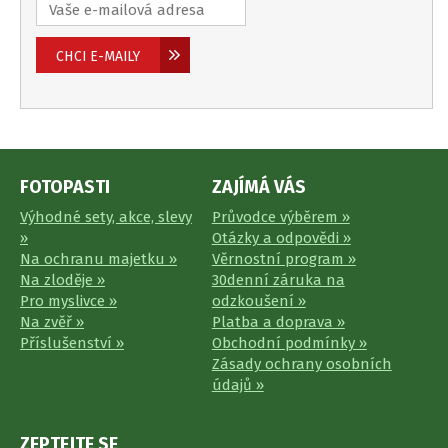
FOTOPASTI
ZAJÍMÁ VÁS
Výhodné sety, akce, slevy
Průvodce výběrem »
»
Otázky a odpovědi »
Na ochranu majetku »
Věrnostní program »
Na zloděje »
30denní záruka na
Pro myslivce »
odzkoušení »
Na zvěř »
Platba a doprava »
Příslušenství »
Obchodní podmínky »
Zásady ochrany osobních
údajů »
ZEPTEJTE SE