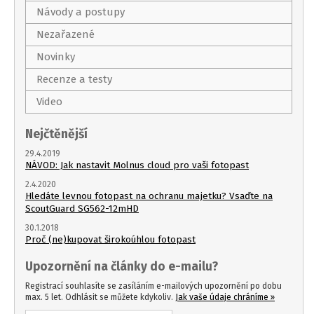
Návody a postupy
Nezařazené
Novinky
Recenze a testy
Video
Nejčtěnější
29.4.2019
NÁVOD: Jak nastavit Molnus cloud pro vaši fotopast
2.4.2020
Hledáte levnou fotopast na ochranu majetku? Vsaďte na
ScoutGuard SG562-12mHD
30.1.2018
Proč (ne)kupovat širokoúhlou fotopast
Upozornění na články do e-mailu?
Registrací souhlasíte se zasíláním e-mailových upozornění po dobu
max. 5 let. Odhlásit se můžete kdykoliv.
Jak vaše údaje chráníme »