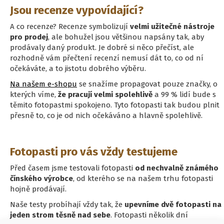
Jsou recenze vypovídající?
A co recenze? Recenze symbolizují
velmi užitečné nástroje
pro prodej
, ale bohužel jsou většinou napsány tak, aby
prodávaly daný produkt. Je dobré si něco přečíst, ale
rozhodně vám přečtení recenzí nemusí dát to, co od ní
očekáváte, a to jistotu dobrého výběru.
Na našem e-shopu
se snažíme propagovat pouze značky, o
kterých víme,
že pracují velmi spolehlivě
a 99 % lidí bude s
těmito fotopastmi spokojeno. Tyto fotopasti tak budou plnit
přesně to, co je od nich očekáváno a hlavně spolehlivě.
Fotopasti pro vás vždy testujeme
Před časem jsme testovali fotopasti
od nechvalně známého
čínského výrobce
, od kterého se na našem trhu fotopasti
hojně prodávají.
Naše testy probíhají vždy tak, že
upevníme dvě fotopasti na
jeden strom těsně nad sebe
. Fotopasti několik dní