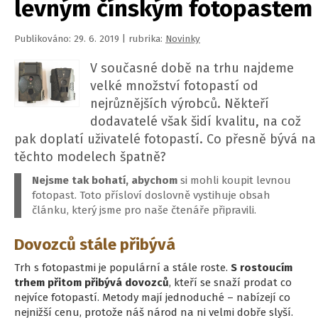
levným čínským fotopastem
Publikováno: 29. 6. 2019 | rubrika:
Novinky
V současné době na trhu najdeme
velké množství fotopastí od
nejrůznějších výrobců. Někteří
dodavatelé však šidí kvalitu, na což
pak doplatí uživatelé fotopastí. Co přesně bývá na
těchto modelech špatně?
Nejsme tak bohatí, abychom
si mohli koupit levnou
fotopast. Toto přísloví doslovně vystihuje obsah
článku, který jsme pro naše čtenáře připravili.
Dovozců stále přibývá
Trh s fotopastmi je populární a stále roste.
S rostoucím
trhem přitom přibývá dovozců
, kteří se snaží prodat co
nejvíce fotopastí. Metody mají jednoduché – nabízejí co
nejnižší cenu, protože náš národ na ni velmi dobře slyší.