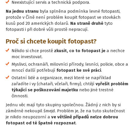
Neexistující servis a technická podpora.
Na jednu stranu
byla splněna podmínka levné fotopasti,
protože v Číně není problém koupit fotopast ve stovkách
kusů pod 20 amerických dolarů.
Na straně druhé
tyto
fotopasti i při dobré vůli prostě nepracují.
Proč si chcete koupit fotopast?
Někdo si chce prostě
zkusit, co to fotopast je
a nechce
moc investovat.
Myslivci, ochranáři, milovníci přírody, lesníci, policie, obce a
mnozí další potřebují
fotopast ke své práci
.
Ostatní lidé a organizace, mezi které se například
zařadíte i vy (chataři, včelaři, firmy), chtějí
vyřešit problém
týkající se poškozování majetku
nebo jiné trestné
činnosti.
Jednu věc mají tyto skupiny společnou. Žádný z nich by si
záměrně nekoupil šmejd. Problém je, že na tuto skutečnost
je nikdo neupozorní a
ve většině případů nelze dobrou
fotopast od té špatné rozpoznat
.