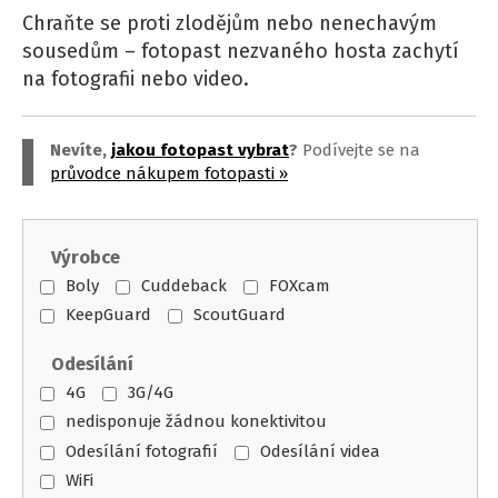
Chraňte se proti zlodějům nebo nenechavým
sousedům – fotopast nezvaného hosta zachytí
na fotografii nebo video.
Nevíte,
jakou fotopast vybrat
?
Podívejte se na
průvodce nákupem fotopast
i
»
Výrobce
Boly
Cuddeback
FOXcam
KeepGuard
ScoutGuard
Odesílání
4G
3G/4G
nedisponuje žádnou konektivitou
Odesílání fotografií
Odesílání videa
WiFi