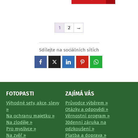
1
2
→
Sdílejte na sociálních sítích
FOTOPASTI
ZAJÍMÁ VÁS
Výhodné sety, akce, slevy
Průvodce výběrem »
»
Otázky a odpovědi »
Na ochranu majetku »
Věrnostní program »
Na zloděje »
30denní záruka na
Pro myslivce »
odzkoušení »
Na zvěř »
Platba a doprava »