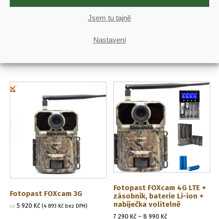
Fotopast Bolyguard
Fotopast ScoutGuard
BG310-M
MG984G-36mHD
Jsem tu tajně
4 190
Kč
7 490
Kč
(
3 463
Kč
bez DPH)
(
6 190
Kč
bez DPH)
OD:
Nastavení
DO KOŠÍKU
DO KOŠÍKU
Fotopast FOXcam 4G LTE +
Fotopast FOXcam 3G
zásobník, baterie Li-ion +
nabíječka volitelně
5 920
Kč
(
4 893
Kč
bez DPH)
OD:
Rozpětí
7 290
Kč
–
8 990
Kč