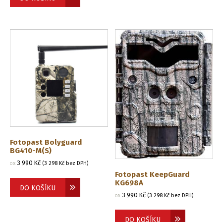
Fotopast Bolyguard
BG410-M(S)
3 990
Kč
(
3 298
Kč
bez DPH)
OD:
Fotopast KeepGuard
KG698A
DO KOŠÍKU
3 990
Kč
(
3 298
Kč
bez DPH)
OD:
DO KOŠÍKU