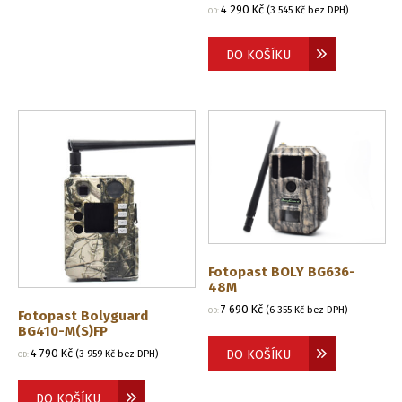
4 290
Kč
(
3 545
Kč
bez DPH)
OD:
DO KOŠÍKU
Fotopast BOLY BG636-
48M
7 690
Kč
(
6 355
Kč
bez DPH)
OD:
Fotopast Bolyguard
BG410-M(S)FP
4 790
Kč
DO KOŠÍKU
(
3 959
Kč
bez DPH)
OD:
DO KOŠÍKU