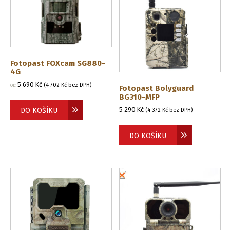
Fotopast FOXcam SG880-
4G
5 690
Kč
(
4 702
Kč
bez DPH)
OD:
Fotopast Bolyguard
BG310-MFP
5 290
Kč
DO KOŠÍKU
(
4 372
Kč
bez DPH)
DO KOŠÍKU