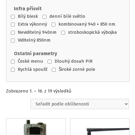
Infra přísvit
Bílý blesk
denní bílé světlo
Extra výkonný
kombinovaný 940 + 850 nm
Neviditelný 940nm
stroboskopická výbojka
Viditelný 850nm
Ostatní parametry
České menu
Dlouhý dosah PIR
Rychlá spoušť
Široké zorné pole
Seřazeno
Zobrazeno 1. – 16. z 19 výsledků
podle
oblíbenosti