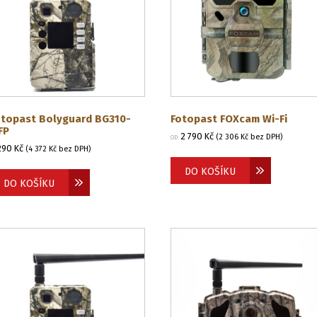
otopast Bolyguard BG310-
Fotopast FOXcam Wi-Fi
FP
2 790
Kč
(
2 306
Kč
bez DPH)
OD:
290
Kč
(
4 372
Kč
bez DPH)
DO KOŠÍKU
DO KOŠÍKU