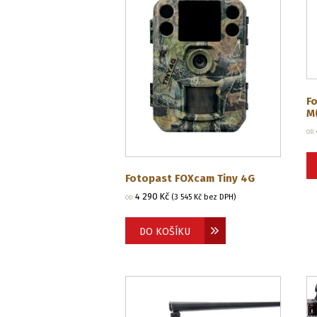
F
M
OD:
Fotopast FOXcam Tiny 4G
4 290
Kč
(
3 545
Kč
bez DPH)
OD:
DO KOŠÍKU