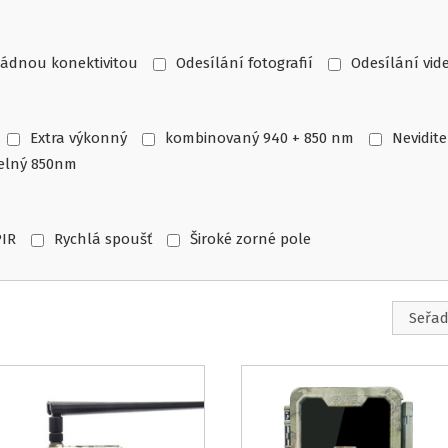
žádnou konektivitou
Odesílání fotografií
Odesílání vid
Extra výkonný
kombinovaný 940 + 850 nm
Nevidit
telný 850nm
PIR
Rychlá spoušť
Široké zorné pole
no
osti