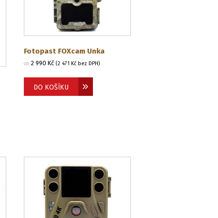
Fotopast FOXcam Unka
2 990
Kč
(
2 471
Kč
bez DPH)
OD:
DO KOŠÍKU