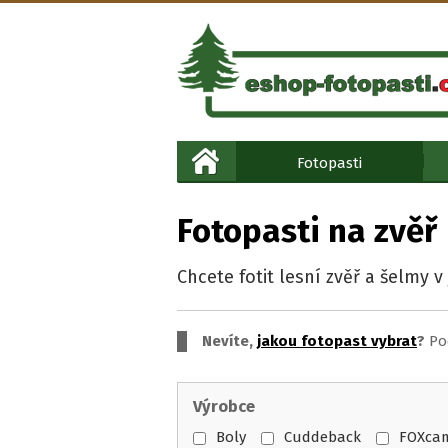
Fotopasti
Fotopasti na zvěř
Chcete fotit lesní zvěř a šelmy v
Nevíte,
jakou fotopast vybrat
?
Pod
Výrobce
Boly
Cuddeback
FOXca