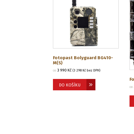
Fotopast Bolyguard BG410-
M(S)
3 990
Kč
(
3 298
Kč
bez DPH)
OD:
F
DO KOŠÍKU
OD: