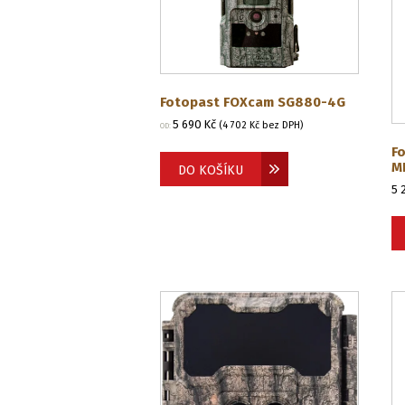
Fotopast FOXcam SG880-4G
5 690
Kč
(
4 702
Kč
bez DPH)
OD:
F
M
DO KOŠÍKU
5 