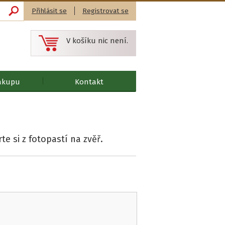
Přihlásit se
Registrovat se
V košíku nic není.
ákupu
Kontakt
te si z fotopastí na zvěř.