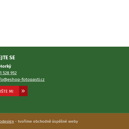
JTE SE
 Horký
1 528 952
fo@eshop-fotopasti.cz
IŠTE MI
bdesign
- tvoříme obchodně úspěšné weby