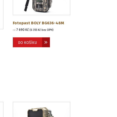
Fotopast BOLY BG636-48M
7 690
Kč
(
6 355
Kč
bez DPH)
OD:
DO KOŠÍKU