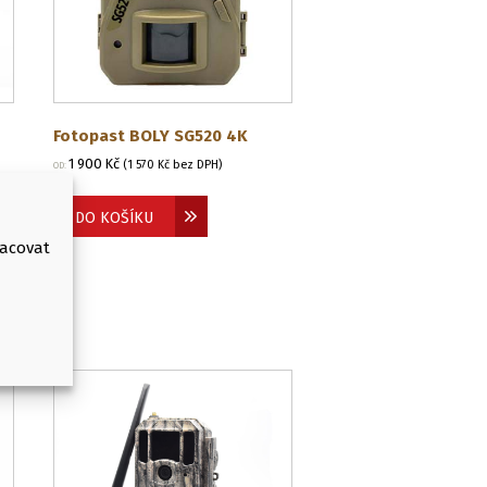
Fotopast BOLY SG520 4K
1 900
Kč
(
1 570
Kč
bez DPH)
OD:
DO KOŠÍKU
racovat