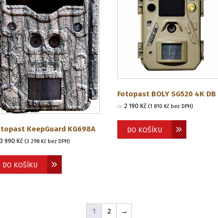
Fotopast BOLY SG520 4K DB
2 190
Kč
(
1 810
Kč
bez DPH)
OD:
otopast KeepGuard KG698A
DO KOŠÍKU
3 990
Kč
(
3 298
Kč
bez DPH)
DO KOŠÍKU
1
2
→