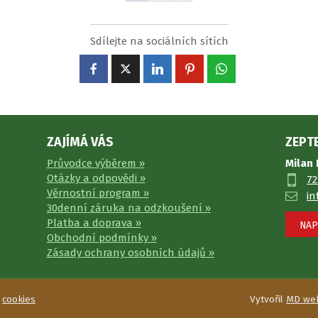
Sdílejte na sociálních sítích
ZAJÍMÁ VÁS
ZEPTE
Průvodce výběrem »
Milan
Otázky a odpovědi »
72
Věrnostní program »
in
30denní záruka na odzkoušení »
Platba a doprava »
NAP
Obchodní podmínky »
Zásady ochrany osobních údajů »
|
cookies
Vytvořil
MD we