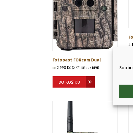
F
4 
Fotopast FOXcam Dual
Soubor
2 990
Kč
(
2 471
Kč
bez DPH)
OD:
DO KOŠÍKU