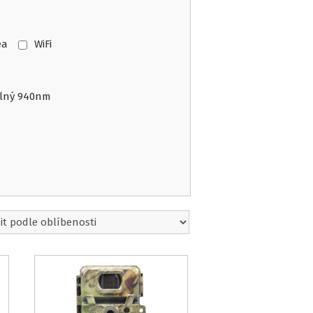
ea
WiFi
elný 940nm