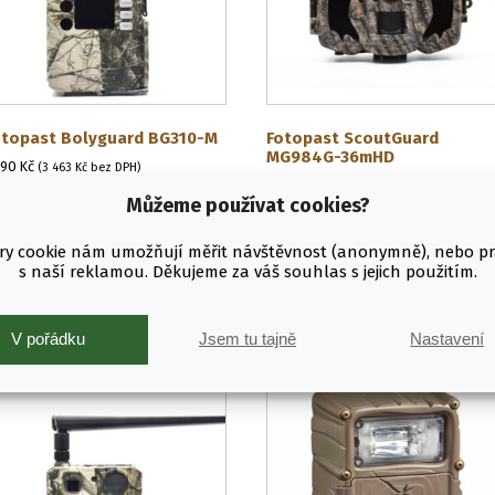
otopast Bolyguard BG310-M
Fotopast ScoutGuard
MG984G-36mHD
190
Kč
(
3 463
Kč
bez DPH)
7 490
Kč
(
6 190
Kč
bez DPH)
OD:
Můžeme používat cookies?
DO KOŠÍKU
DO KOŠÍKU
y cookie nám umožňují měřit návštěvnost (anonymně), nebo p
s naší reklamou. Děkujeme za váš souhlas s jejich použitím.
V pořádku
Jsem tu tajně
Nastavení