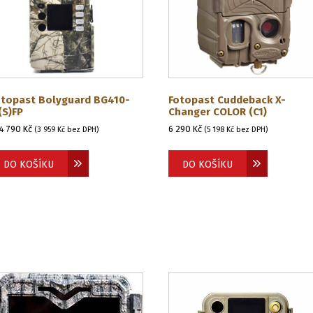
otopast Bolyguard BG410-
Fotopast Cuddeback X-
(S)FP
Changer COLOR (C1)
4 790
Kč
6 290
Kč
(
3 959
Kč
bez DPH)
(
5 198
Kč
bez DPH)
DO KOŠÍKU
DO KOŠÍKU