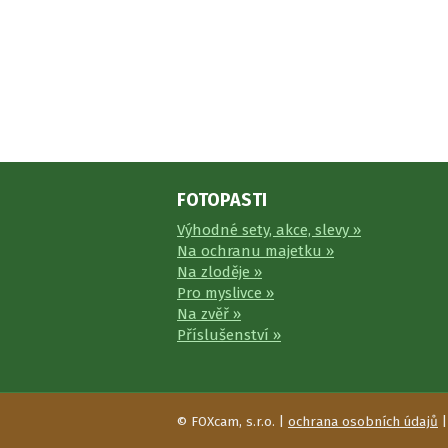
FOTOPASTI
Výhodné sety, akce, slevy »
Na ochranu majetku »
Na zloděje »
Pro myslivce »
Na zvěř »
Příslušenství »
© FOXcam, s.r.o. |
ochrana osobních údajů