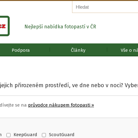
Nejlepší nabídka fotopastí v ČR
Podpora
Články
Vše o n
 jejich přirozeném prostředí, ve dne nebo v noci? Vyber
ívejte se na
průvodce nákupem fotopast
i
»
m
KeepGuard
ScoutGuard