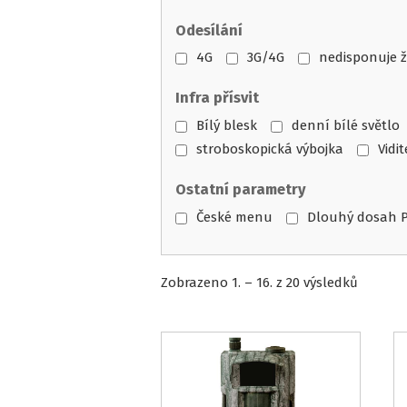
Odesílání
4G
3G/4G
nedisponuje 
Infra přísvit
Bílý blesk
denní bílé světlo
stroboskopická výbojka
Vidi
Ostatní parametry
České menu
Dlouhý dosah 
Seřaze
Zobrazeno 1. – 16. z 20 výsledků
podle
oblíben