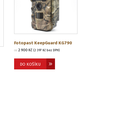
Fotopast KeepGuard KG790
2 900
Kč
(
2 397
Kč
bez DPH)
OD:
DO KOŠÍKU