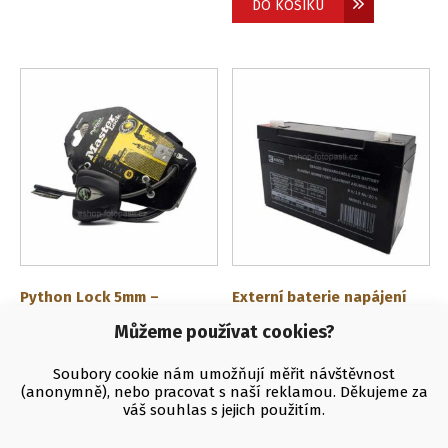
DO KOŠÍKU
Python Lock 5mm –
Externí baterie napájení
zkracovací zámek
EMOS 6V/12Ah
Můžeme používat cookies?
490
Kč
480
Kč
(
405
Kč
bez DPH)
(
397
Kč
bez DPH)
Soubory cookie nám umožňují měřit návštěvnost
DO KOŠÍKU
DO KOŠÍKU
(anonymně), nebo pracovat s naší reklamou. Děkujeme za
váš souhlas s jejich použitím.