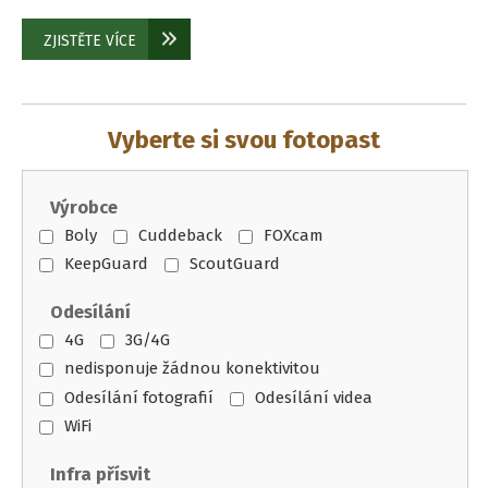
ZJISTĚTE VÍCE
Vyberte si svou fotopast
Výrobce
Boly
Cuddeback
FOXcam
KeepGuard
ScoutGuard
Odesílání
4G
3G/4G
nedisponuje žádnou konektivitou
Odesílání fotografií
Odesílání videa
WiFi
Infra přísvit