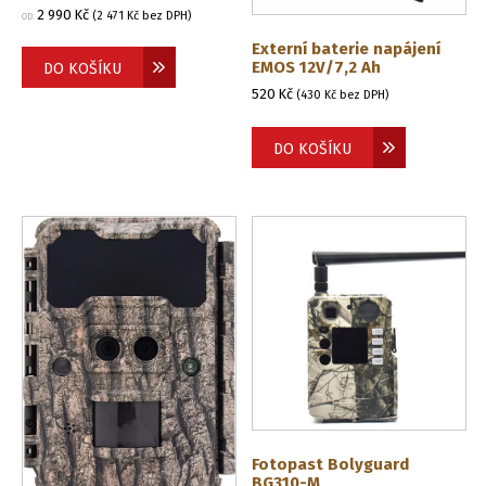
2 990
Kč
(
2 471
Kč
bez DPH)
OD:
Externí baterie napájení
EMOS 12V/7,2 Ah
DO KOŠÍKU
520
Kč
(
430
Kč
bez DPH)
DO KOŠÍKU
Fotopast Bolyguard
BG310-M