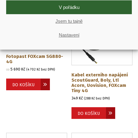
V pořádku
Jsem tu tajně
Nastavení
Fotopast FOXcam SG880-
4G
5 690
Kč
(
4 702
Kč
bez DPH)
OD:
Kabel externího napájení
ScoutGuard, Boly, Ltl
DO KOŠÍKU
Acorn, Uovision, FOXcam
Tiny 4G
349
Kč
(
288
Kč
bez DPH)
DO KOŠÍKU