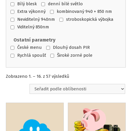
Bílý blesk
denní bílé světlo
Extra výkonný
kombinovaný 940 + 850 nm
Neviditelný 940nm
stroboskopická výbojka
Viditelný 850nm
Ostatní parametry
České menu
Dlouhý dosah PIR
Rychlá spoušť
Široké zorné pole
Seřazeno
Zobrazeno 1. – 16. z 57 výsledků
podle
oblíbenosti