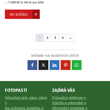
7 490
Kč
(
6 190
Kč
bez DPH)
OD:
DO KOŠÍKU
1
2
3
4
→
Sdílejte na sociálních sítích
FOTOPASTI
ZAJÍMÁ VÁS
Výhodné sety, akce, slevy
Průvodce výběrem »
»
Otázky a odpovědi »
Na ochranu majetku »
Věrnostní program »