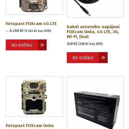
Fotopast FOXcam 4G LTE
Kabel externího napájení
6 490
Kč
FOXcam Unka, 4G LTE, 3G,
(
5 364
Kč
bez DPH)
OD:
Wi-Fi, Dual
349
Kč
(
288
Kč
bez DPH)
DO KOŠÍKU
DO KOŠÍKU
Fotopast FOXcam Unka