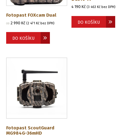
4 190
Kč
(
3 463
Kč
bez DPH)
Fotopast FOXcam Dual
DO KOŠÍKU
2 990
Kč
(
2 471
Kč
bez DPH)
OD:
DO KOŠÍKU
Fotopast ScoutGuard
MG984G-36mHD