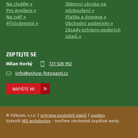
Na zloděje »
30denní záruka na
Pro myslivce »
odzkoušení »
Na zvěř »
Platba a doprava »
Příslušenství »
Obchodní podmínky »
Zásady ochrany osobních
údajů »
ZEPTEJTE SE
Milan Horký
721 528 952
info@eshop-fotopasti.cz
NAPIŠTE MI
© FOXcam, s.r.o. |
ochrana osobních údajů
|
cookies
Vytvořil
MD webdesign
- tvoříme obchodně úspěšné weby