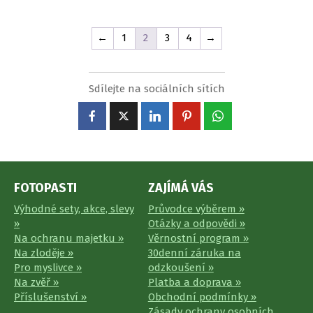
←
1
2
3
4
→
Sdílejte na sociálních sítích
FOTOPASTI
ZAJÍMÁ VÁS
Výhodné sety, akce, slevy
Průvodce výběrem »
»
Otázky a odpovědi »
Na ochranu majetku »
Věrnostní program »
Na zloděje »
30denní záruka na
Pro myslivce »
odzkoušení »
Na zvěř »
Platba a doprava »
Příslušenství »
Obchodní podmínky »
Zásady ochrany osobních