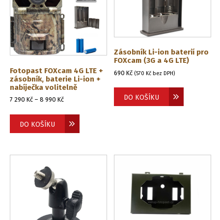
Zásobník Li-ion baterií pro
FOXcam (3G a 4G LTE)
Fotopast FOXcam 4G LTE +
690
Kč
(
570
Kč
bez DPH)
zásobník, baterie Li-ion +
nabíječka volitelně
DO KOŠÍKU
Rozpětí
7 290
Kč
–
8 990
Kč
cen:
Tento
7
produkt
DO KOŠÍKU
290 Kč
má
až
více
8
990 Kč
variant.
Možnosti
lze
vybrat
na
stránce
produktu