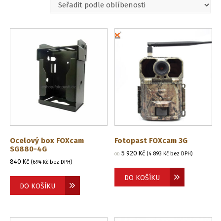
oblíbenosti
Ocelový box FOXcam
Fotopast FOXcam 3G
SG880-4G
5 920
Kč
(
4 893
Kč
bez DPH)
OD:
840
Kč
(
694
Kč
bez DPH)
DO KOŠÍKU
DO KOŠÍKU