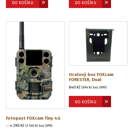
DO KOŠÍKU
DO KOŠÍKU
Ocelový box FOXcam
FORESTER, Dual
840
Kč
(
694
Kč
bez DPH)
DO KOŠÍKU
Fotopast FOXcam Tiny 4G
4 290
Kč
(
3 545
Kč
bez DPH)
OD: