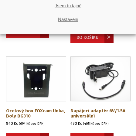
Jsem tu tajně
Fotopast BOLY SG520 4K
Ocelový box FOXcam 4G
LTE
1 900
Kč
(
1 570
Kč
bez DPH)
OD:
Nastavení
840
Kč
(
694
Kč
bez DPH)
DO KOŠÍKU
DO KOŠÍKU
Ocelový box FOXcam Unka,
Napájecí adaptér 6V/1.5A
Boly BG310
universální
840
Kč
490
Kč
(
694
Kč
bez DPH)
(
405
Kč
bez DPH)