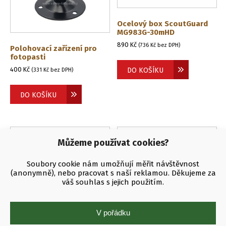
Ocelový box ScoutGuard
MG983G-30mHD
890
Kč
(
736
Kč
bez DPH)
Polohovací zařízení pro
fotopasti
400
Kč
DO KOŠÍKU
(
331
Kč
bez DPH)
DO KOŠÍKU
Můžeme používat cookies?
Soubory cookie nám umožňují měřit návštěvnost
(anonymně), nebo pracovat s naší reklamou. Děkujeme za
váš souhlas s jejich použitím.
V pořádku