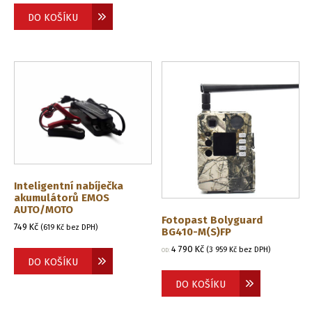
DO KOŠÍKU
Inteligentní nabíječka
akumulátorů EMOS
AUTO/MOTO
Fotopast Bolyguard
749
Kč
(
619
Kč
bez DPH)
BG410-M(S)FP
4 790
Kč
(
3 959
Kč
bez DPH)
OD:
DO KOŠÍKU
DO KOŠÍKU