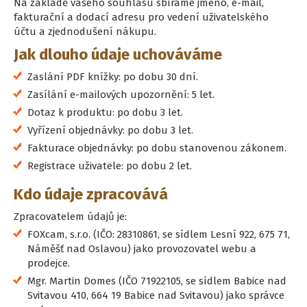
Na základě vašeho souhlasu sbíráme jméno, e-mail,
fakturační a dodací adresu pro vedení uživatelského
účtu a zjednodušení nákupu.
Jak dlouho údaje uchováváme
Zaslání PDF knížky: po dobu 30 dní.
Zasílání e-mailových upozornění: 5 let.
Dotaz k produktu: po dobu 3 let.
Vyřízení objednávky: po dobu 3 let.
Fakturace objednávky: po dobu stanovenou zákonem.
Registrace uživatele: po dobu 2 let.
Kdo údaje zpracovává
Zpracovatelem údajů je:
FOXcam, s.r.o. (IČO: 28310861, se sídlem Lesní 922, 675 71,
Náměšť nad Oslavou) jako provozovatel webu a
prodejce.
Mgr. Martin Domes (IČO 71922105, se sídlem Babice nad
Svitavou 410, 664 19 Babice nad Svitavou) jako správce