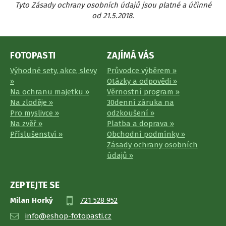
Tyto Zásady ochrany osobních údajů jsou platné a účinné
od 21.5.2018.
FOTOPASTI
ZAJÍMÁ VÁS
Výhodné sety, akce, slevy
Průvodce výběrem »
»
Otázky a odpovědi »
Na ochranu majetku »
Věrnostní program »
Na zloděje »
30denní záruka na
Pro myslivce »
odzkoušení »
Na zvěř »
Platba a doprava »
Příslušenství »
Obchodní podmínky »
Zásady ochrany osobních
údajů »
ZEPTEJTE SE
Milan Horký
721 528 952
info@eshop-fotopasti.cz