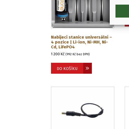
1 
Nabíjecí stanice universální –
4 pozice | Li-ion, Ni-MH, Ni-
Cd, LiFePO4
1 200
Kč
(
992
Kč
bez DPH)
DO KOŠÍKU