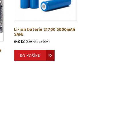
Li-ion baterie 21700 5000mAh
SAFE
640
Kč
(
529
Kč
bez DPH)
A
DO KOŠÍKU