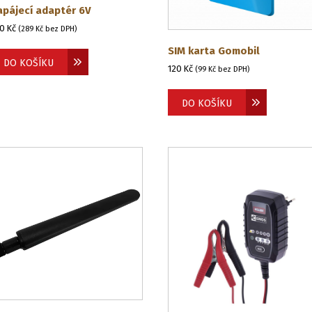
apájecí adaptér 6V
50
Kč
(
289
Kč
bez DPH)
SIM karta Gomobil
DO KOŠÍKU
120
Kč
(
99
Kč
bez DPH)
DO KOŠÍKU