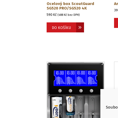
Ocelový box ScoutGuard
A
SG520 PRO/SG520 4K
3
590
Kč
(
488
Kč
bez DPH)
DO KOŠÍKU
Soubor
S
1