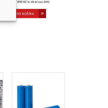
7 690
Kč
(
6 355
Kč
bez DPH)
OD:
DO KOŠÍKU