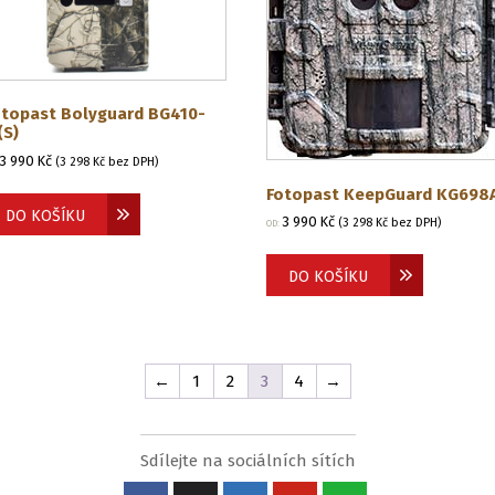
otopast Bolyguard BG410-
(S)
3 990
Kč
(
3 298
Kč
bez DPH)
Fotopast KeepGuard KG698
DO KOŠÍKU
3 990
Kč
(
3 298
Kč
bez DPH)
OD:
DO KOŠÍKU
←
1
2
3
4
→
Sdílejte na sociálních sítích