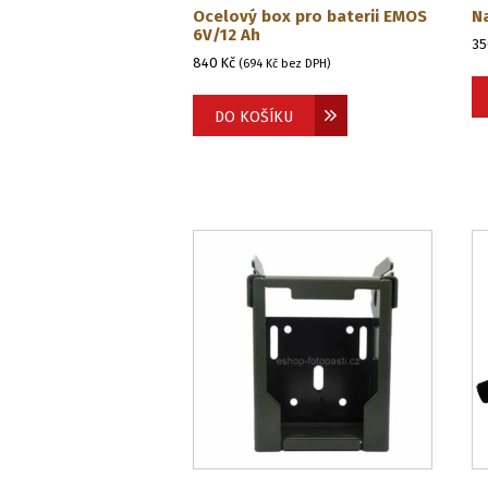
Ocelový box pro baterii EMOS
N
6V/12 Ah
3
840
Kč
(
694
Kč
bez DPH)
DO KOŠÍKU