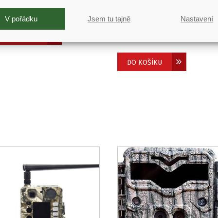
890
Kč
(
1 562
Kč
bez DPH)
Napájecí adaptér 6V/1.5A
V pořádku
Jsem tu tajně
Nastavení
FOXcam, ScoutGuard SG880
DO KOŠÍKU
690
Kč
(
570
Kč
bez DPH)
DO KOŠÍKU