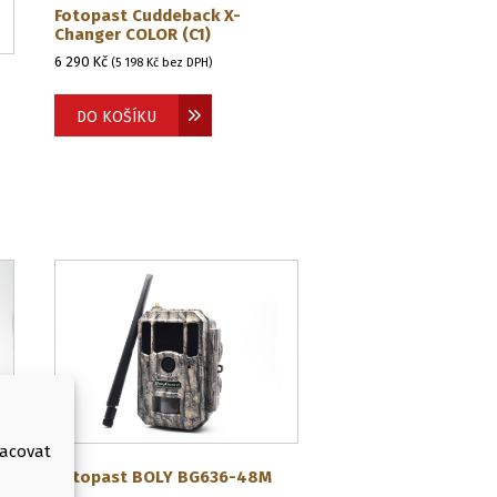
Fotopast Cuddeback X-
Changer COLOR (C1)
6 290
Kč
(
5 198
Kč
bez DPH)
DO KOŠÍKU
racovat
Fotopast BOLY BG636-48M