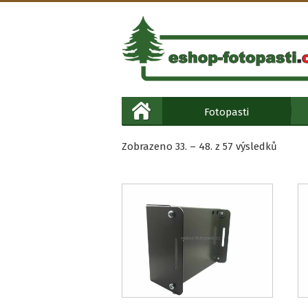
Fotopasti
Seřaz
Zobrazeno 33. – 48. z 57 výsledků
podle
oblíbe