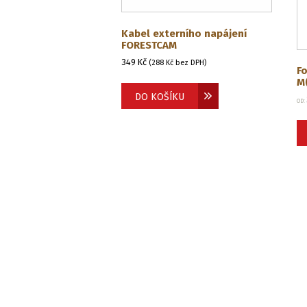
Kabel externího napájení
FORESTCAM
349
Kč
(
288
Kč
bez DPH)
F
M
DO KOŠÍKU
OD: