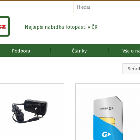
Nejlepší nabídka fotopastí v ČR
Podpora
Články
Vše o n
eno
nosti