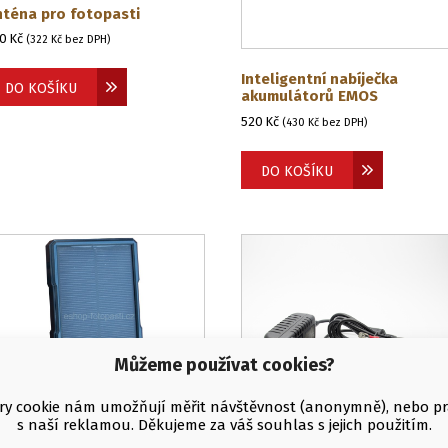
nténa pro fotopasti
90
Kč
(
322
Kč
bez DPH)
Inteligentní nabíječka
DO KOŠÍKU
akumulátorů EMOS
520
Kč
(
430
Kč
bez DPH)
DO KOŠÍKU
Můžeme používat cookies?
y cookie nám umožňují měřit návštěvnost (anonymně), nebo p
s naší reklamou. Děkujeme za váš souhlas s jejich použitím.
olární panel KeepGuard
6,4W