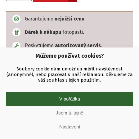
universální
-
Garantujeme
nejnižší cenu
.
4
pozice
Dárek k nákupu
fotopasti.
|
Li-
Poskytujeme
autorizovaný servis
.
ion,
Ni-
Můžeme používat cookies?
MH,
Dejte vědět ostatním »
Ni-
Soubory cookie nám umožňují měřit návštěvnost
Cd,
(anonymně), nebo pracovat s naší reklamou. Děkujeme za
LiFePO4
váš souhlas s jejich použitím.
množství
V pořádku
Podrobně
Parametry
Ptejte se
Jsem tu tajně
Nabíjecí stanice určena pro širokou škálu baterií. Stanice
umožňuje současné nabíjení 4 vložených akumulátorů.
Nastavení
Podporovány jsou tyto typy baterie: