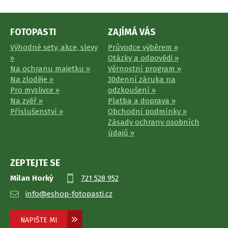
FOTOPASTI
ZAJÍMÁ VÁS
Výhodné sety, akce, slevy
Průvodce výběrem »
»
Otázky a odpovědi »
Na ochranu majetku »
Věrnostní program »
Na zloděje »
30denní záruka na
Pro myslivce »
odzkoušení »
Na zvěř »
Platba a doprava »
Příslušenství »
Obchodní podmínky »
Zásady ochrany osobních
údajů »
ZEPTEJTE SE
Milan Horký
721 528 952
info@eshop-fotopasti.cz
NAPIŠTE MI