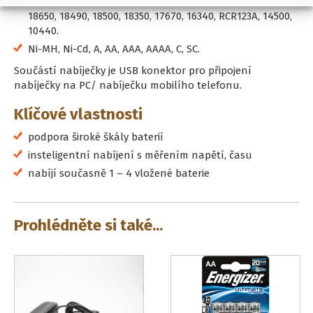
Li-ion, LiFePO4, IMR, INR, ICR, 26650, 25500, 22650, 21700,
18650, 18490, 18500, 18350, 17670, 16340, RCR123A, 14500,
10440.
Ni-MH, Ni-Cd, A, AA, AAA, AAAA, C, SC.
Součástí nabíječky je USB konektor pro připojení
nabíječky na PC/ nabíječku mobilího telefonu.
Klíčové vlastnosti
podpora široké škály baterií
insteligentní nabíjení s měřením napětí, času
nabíjí současně 1 – 4 vložené baterie
Prohlédněte si také...