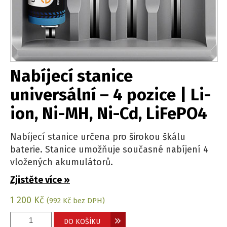
Nabíjecí stanice
universální – 4 pozice | Li-
ion, Ni-MH, Ni-Cd, LiFePO4
Nabíjecí stanice určena pro širokou škálu
baterie. Stanice umožňuje současné nabíjení 4
vložených akumulátorů.
Zjistěte více »
1 200
Kč
(
992
Kč
bez DPH)
Nabíjecí
DO KOŠÍKU
stanice