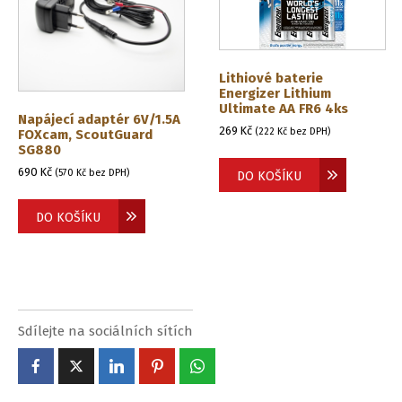
Lithiové baterie
Energizer Lithium
Ultimate AA FR6 4ks
Napájecí adaptér 6V/1.5A
269
Kč
(
222
Kč
bez DPH)
FOXcam, ScoutGuard
SG880
690
Kč
(
570
Kč
bez DPH)
DO KOŠÍKU
DO KOŠÍKU
Sdílejte na sociálních sítích