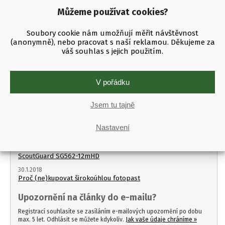
Můžeme používat cookies?
Návody a postupy
Nezařazené
Soubory cookie nám umožňují měřit návštěvnost
(anonymně), nebo pracovat s naší reklamou. Děkujeme za
Novinky
váš souhlas s jejich použitím.
Recenze a testy
Video
V pořádku
Nejčtěnější
Jsem tu tajně
29.4.2019
NÁVOD: Jak nastavit Molnus cloud pro vaši fotopast
Nastavení
2.4.2020
Hledáte levnou fotopast na ochranu majetku? Vsaďte na
ScoutGuard SG562-12mHD
30.1.2018
Proč (ne)kupovat širokoúhlou fotopast
Upozornění na články do e-mailu?
Registrací souhlasíte se zasíláním e-mailových upozornění po dobu
max. 5 let. Odhlásit se můžete kdykoliv.
Jak vaše údaje chráníme »