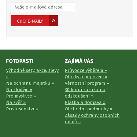
FOTOPASTI
ZAJÍMÁ VÁS
Výhodné sety, akce, slevy
Průvodce výběrem »
»
Otázky a odpovědi »
Na ochranu majetku »
Věrnostní program »
Na zloděje »
30denní záruka na
Pro myslivce »
odzkoušení »
Na zvěř »
Platba a doprava »
Příslušenství »
Obchodní podmínky »
Zásady ochrany osobních
údajů »