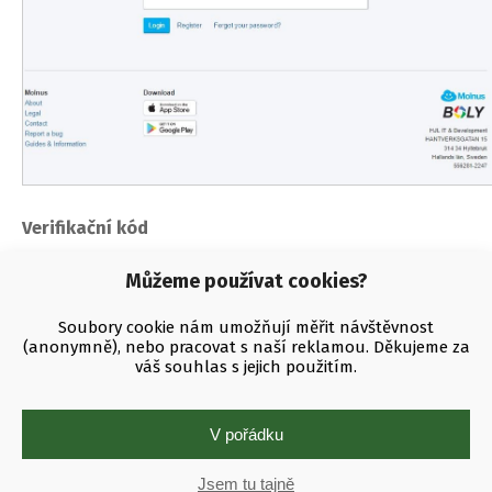
Verifikační kód
Zobrazí se
Enter your activation code
, který naleznete ve
Můžeme používat cookies?
vašem e-mailu. Opište
ověřovací číslo
do řádku
Verification
code
a potvrďte tlačítkem
Verify
.
Soubory cookie nám umožňují měřit návštěvnost
(anonymně), nebo pracovat s naší reklamou. Děkujeme za
váš souhlas s jejich použitím.
V pořádku
Jsem tu tajně