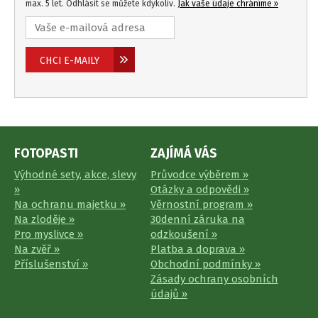
max. 5 let. Odhlásit se můžete kdykoliv.
Jak vaše údaje chráníme »
FOTOPASTI
ZAJÍMÁ VÁS
Výhodné sety, akce, slevy
Průvodce výběrem »
»
Otázky a odpovědi »
Na ochranu majetku »
Věrnostní program »
Na zloděje »
30denní záruka na
Pro myslivce »
odzkoušení »
Na zvěř »
Platba a doprava »
Příslušenství »
Obchodní podmínky »
Zásady ochrany osobních
údajů »