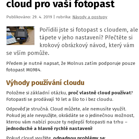
cloud pro vaši fotopast
Publikováno: 29. 4. 2019 | rubrika:
Návody a postupy
Pořídili jste si fotopast s cloudem, ale
tápete v jeho nastavení? Přečtěte si
krokový obrázkový návod, který vám
se vším pomůže.
Předem je nutné napsat, že Molnus zatím podporuje pouze
fotopast MG984.
Výhody používání cloudu
Položme si základní otázku,
proč vlastně cloud používat
?
Fotopasti se prodávají 10 let a šlo to i bez cloudu.
Odpověď je stručná. Cloud můžete, ale nemusíte využít.
Pokud jej ale nevyužijte, okrádáte se o jedinečnou možnost,
kterou vám nabízí pouze ty nejlepší fotopasti na trhu –
jednoduché a hlavně rychlé nastavení
!
Pokud cloud využijte,
odpadnou problémy se
: