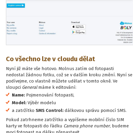
Co všechno lze v cloudu dělat
Nyní již máte vše hotovo. Molnus zatím od fotopasti
nedostal žádnou fotku, což se v dalším kroku změní. Nyní se
podívejme, co vlastně můžete udělat v tomto okně. Ve
sloupci
General
máme k editování:
Name:
Pojmenování fotopasti,
Model:
Výběr modelu
a zatržítko
SMS Control:
dálkovou správu pomocí SMS.
Pokud zatrhneme zatržítko a vypíšeme mobilní číslo SIM
karty ve fotopasti do řádku
Camera phone number
, budeme
moci fotopast na dálku přenastavit.