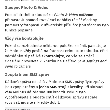
Sloupec Photo & Video
Pomocí druhého sloupečku
Photo & Video
můžeme
přenastavit pomocí rozevírací nabídky téměř všechny
parametry fotopasti. V uživatelské příručce jsou všechny tyto
funkce popsané.
Vždy vše kontrolujte
Pokud se rozhodnete některou položku změnit, pamatujte,
že Molnus vždy posílá na fotopast celou tuto tabulku. Před
odesláním
si pečlivě zkontrolujte, co vše se změní
.
Odeslání provedete kliknutím na tlačítko
Save settings and
send to camera
.
Zpoplatnění SMS zpráv
Dálková správa odesílá z Molnusu SMS zprávy. Tyto zprávy
jsou zpoplatněny a
jedna SMS stojí 2 kredity
. Při aktivaci
vám Molnus dá zdarma 300 kreditů. Pokud tyto
vypotřebujete a budete chtít dálkovou správu nadále
využívat, musíte si kredity dobít.