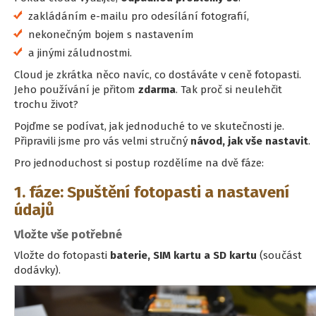
zakládáním e-mailu pro odesílání fotografií,
nekonečným bojem s nastavením
a jinými záludnostmi.
Cloud je zkrátka něco navíc, co dostáváte v ceně fotopasti.
Jeho používání je přitom
zdarma
. Tak proč si neulehčit
trochu život?
Pojďme se podívat, jak jednoduché to ve skutečnosti je.
Připravili jsme pro vás velmi stručný
návod, jak vše nastavit
.
Pro jednoduchost si postup rozdělíme na dvě fáze:
1. fáze: Spuštění fotopasti a nastavení
údajů
Vložte vše potřebné
Vložte do fotopasti
baterie, SIM kartu a SD kartu
(součást
dodávky).