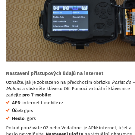
Nastavení přístupových údajů na internet
Označte, jak je zobrazeno na předchozím obrázku
Poslat do –
Molnus
a stiskněte klávesu OK. Pomocí virtuální klávesnice
zadejte
pro T-mobile:
APN
: internet.t-mobile.cz
Účet
: gprs
Heslo
: gprs
Pokud používáte O2 nebo Vodafone, je APN: internet, účet a
heslo nevyplňujte.
Nastavení uložte
na virtuální obrazovce