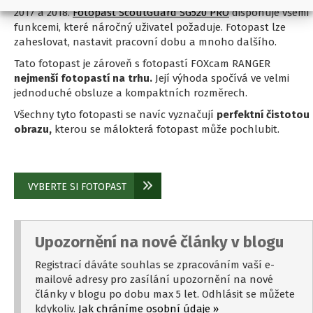
2017 a 2018.
Fotopast ScoutGuard SG520 PRO
disponuje všemi
funkcemi, které náročný uživatel požaduje. Fotopast lze
zaheslovat, nastavit pracovní dobu a mnoho dalšího.
Tato fotopast je zároveň s fotopastí FOXcam RANGER
nejmenší fotopastí na trhu.
Její výhoda spočívá ve velmi
jednoduché obsluze a kompaktních rozměrech.
Všechny tyto fotopasti se navíc vyznačují
perfektní čistotou
obrazu,
kterou se málokterá fotopast může pochlubit.
VYBERTE SI FOTOPAST
Upozornění na nové články v blogu
Registrací dáváte souhlas se zpracováním vaší e-
mailové adresy pro zasílání upozornění na nové
články v blogu po dobu max 5 let. Odhlásit se můžete
kdykoliv.
Jak chráníme osobní údaje »