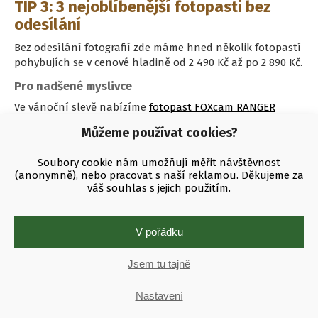
TIP 3: 3 nejoblíbenější fotopasti bez
odesílání
Bez odesílání fotografií zde máme hned několik fotopastí
pohybujích se v cenové hladině od 2 490 Kč až po 2 890 Kč.
Pro nadšené myslivce
Ve vánoční slevě nabízíme
fotopast FOXcam RANGER
s výborným poměrem cena/výkon za skvělou cenu 1 990 Kč
Můžeme používat cookies?
s DPH. Tato fotopast potěší každého milovníka přírody či
myslivce. Ranger může být i velmi užitečným nástrojem na
Soubory cookie nám umožňují měřit návštěvnost
ostrahu majetku.
(anonymně), nebo pracovat s naší reklamou. Děkujeme za
váš souhlas s jejich použitím.
Se silným nočním přísvitem
Jako druhou fotopast bez odesílání nabízíme model
fotopasti ScoutGuard SG562-12MHD
s velmi siným nočním
V pořádku
přísvitem. Tato fotopast patří k
nejvýkonnějším fotopastem
bez odesílání fotografií
. Nyní ji můžete koupit v předvánoční
Jsem tu tajně
akci za skvělých 2 490 Kč s DHP.
Nejprodávanější fotopast roku 2017 a 2018
Nastavení
Třetí model patří zároveň k nejprodávanějším fotopastem let