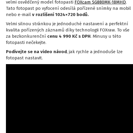
velmi osvědčený model fotopasti
FOXcam SG880MK-18MHD
.
Tato fotopast po vyfocení odesílá pořízené snímky na mobil
nebo e-mail
v rozlišení 1024
×
720 bodů.
Velmi silnou stránkou je jednoduché nastavení a perfektní
kvalita pořízených záznamů díky technologii FOXraw. To vše
za bezkonkurenční
cenu 4 990 Kč s DPH
. Minusy u této
fotopasti nečekejte.
Podívejte se na video návod
, jak rychle a jednoduše lze
fotopast nastavit.