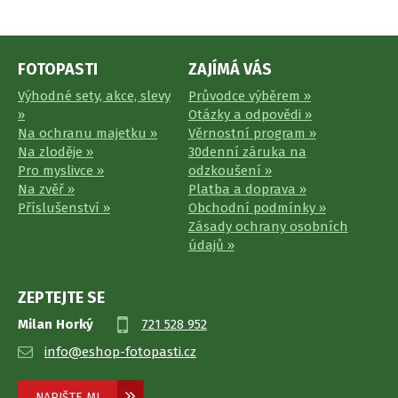
FOTOPASTI
ZAJÍMÁ VÁS
Výhodné sety, akce, slevy
Průvodce výběrem »
»
Otázky a odpovědi »
Na ochranu majetku »
Věrnostní program »
Na zloděje »
30denní záruka na
Pro myslivce »
odzkoušení »
Na zvěř »
Platba a doprava »
Příslušenství »
Obchodní podmínky »
Zásady ochrany osobních
údajů »
ZEPTEJTE SE
Milan Horký
721 528 952
info@eshop-fotopasti.cz
NAPIŠTE MI