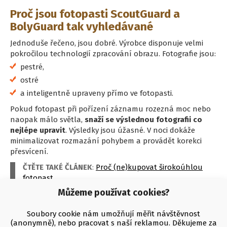
Proč jsou fotopasti ScoutGuard a
BolyGuard tak vyhledávané
Jednoduše řečeno, jsou dobré. Výrobce disponuje velmi
pokročilou technologií zpracování obrazu. Fotografie jsou:
pestré,
ostré
a inteligentně upraveny přímo ve fotopasti.
Pokud fotopast při pořízení záznamu rozezná moc nebo
naopak málo světla,
snaží se výslednou fotografii co
nejlépe upravit
. Výsledky jsou úžasné. V noci dokáže
minimalizovat rozmazání pohybem a provádět korekci
přesvícení.
ČTĚTE TAKÉ ČLÁNEK
:
Proč (ne)kupovat širokoúhlou
fotopast
Můžeme používat cookies?
Soubory cookie nám umožňují měřit návštěvnost
(anonymně), nebo pracovat s naší reklamou. Děkujeme za