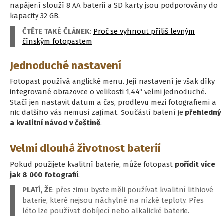
napájení slouží 8 AA baterií a SD karty jsou podporovány do
kapacity 32 GB.
ČTĚTE TAKÉ ČLÁNEK
:
Proč se vyhnout příliš levným
čínským fotopastem
Jednoduché nastavení
Fotopast používá anglické menu. Její nastavení je však díky
integrované obrazovce o velikosti 1,44“ velmi jednoduché.
Stačí jen nastavit datum a čas, prodlevu mezi fotografiemi a
nic dalšího vás nemusí zajímat. Součástí balení je
přehledný
a kvalitní návod v češtině
.
Velmi dlouhá životnost baterií
Pokud použijete kvalitní baterie, může fotopast
pořídit více
jak 8 000 fotografií
.
PLATÍ, ŽE
: přes zimu byste měli používat kvalitní lithiové
baterie, které nejsou náchylné na nízké teploty. Přes
léto lze používat dobíjecí nebo alkalické baterie.