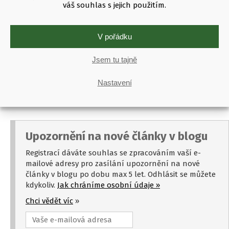
váš souhlas s jejich použitím.
V pořádku
Vyzkoušejte fotopast sami
Udělejte si obrázek sami
a vyzkoušejte tuto fotopast na
Jsem tu tajně
ochranu majetku nebo sledování zvěře na vlastní pěst.
Nastavení
OBJEDNEJTE SI FOTOPAST
Upozornění na nové články v blogu
Registrací dáváte souhlas se zpracováním vaší e-
mailové adresy pro zasílání upozornění na nové
články v blogu po dobu max 5 let. Odhlásit se můžete
kdykoliv.
Jak chráníme osobní údaje »
Chci vědět víc
»