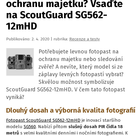
ochranu majetku? Vsaďte
na ScoutGuard SG562-
12mHD
Publikováno: 2. 4. 2020 | rubrika:
Recenze a testy
Potřebujete levnou fotopast na
ochranu majetku nebo sledování
zvěře? A nevíte, který model si ze
záplavy levných fotopastí vybrat?
Skvělou možnost symbolizuje
ScoutGuard SG562-12mHD. V čem tato fotopast
vyniká?
Dlouhý dosah a výborná kvalita fotografií
Fotopast ScoutGuard SG562-12mHD
je inovací staršího
modelu
SG560
. Nabízí přitom
slušný dosah PIR čidla 18
metrů
s velmi kvalitními denními i nočními fotografiemi. K