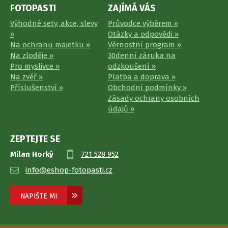
FOTOPASTI
ZAJÍMÁ VÁS
Výhodné sety, akce, slevy
Průvodce výběrem »
»
Otázky a odpovědi »
Na ochranu majetku »
Věrnostní program »
Na zloděje »
30denní záruka na
Pro myslivce »
odzkoušení »
Na zvěř »
Platba a doprava »
Příslušenství »
Obchodní podmínky »
Zásady ochrany osobních
údajů »
ZEPTEJTE SE
Milan Horký
721 528 952
info@eshop-fotopasti.cz
NAPIŠTE MI