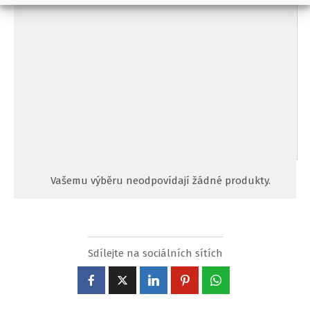
Bílý blesk
denní bílé světlo
Extra výkonný
kombinovaný 940 + 850 nm
Neviditelný 940nm
stroboskopická výbojka
Viditelný 850nm
Ostatní parametry
České menu
Dlouhý dosah PIR
Rychlá spoušť
Široké zorné pole
Vašemu výběru neodpovídají žádné produkty.
Sdílejte na sociálních sítích