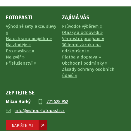
FOTOPASTI
ZAJÍMÁ VÁS
Výhodné sety, akce, slevy
Průvodce výběrem »
»
Otázky a odpovědi »
Na ochranu majetku »
Věrnostní program »
Na zloděje »
30denní záruka na
Pro myslivce »
odzkoušení »
Na zvěř »
Platba a doprava »
Příslušenství »
Obchodní podmínky »
Zásady ochrany osobních
údajů »
ZEPTEJTE SE
Milan Horký
721 528 952
info@eshop-fotopasti.cz
NAPIŠTE MI