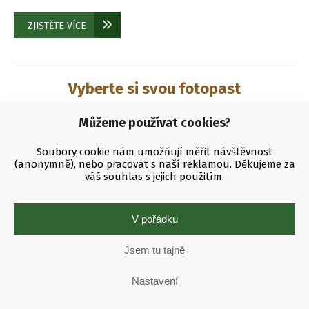
ZJISTĚTE VÍCE
Vyberte si svou fotopast
Můžeme používat cookies?
Výrobce
Boly
Cuddeback
FOXcam
Soubory cookie nám umožňují měřit návštěvnost
(anonymně), nebo pracovat s naší reklamou. Děkujeme za
KeepGuard
ScoutGuard
váš souhlas s jejich použitím.
Odesílání
4G
3G/4G
V pořádku
nedisponuje žádnou konektivitou
Jsem tu tajně
Odesílání fotografií
Odesílání videa
WiFi
Nastavení
Infra přísvit