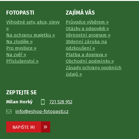
FOTOPASTI
ZAJÍMÁ VÁS
Výhodné sety, akce, slevy
Průvodce výběrem »
»
Otázky a odpovědi »
Na ochranu majetku »
Věrnostní program »
Na zloděje »
30denní záruka na
Pro myslivce »
odzkoušení »
Na zvěř »
Platba a doprava »
Příslušenství »
Obchodní podmínky »
Zásady ochrany osobních
údajů »
ZEPTEJTE SE
Milan Horký
721 528 952
info@eshop-fotopasti.cz
NAPIŠTE MI