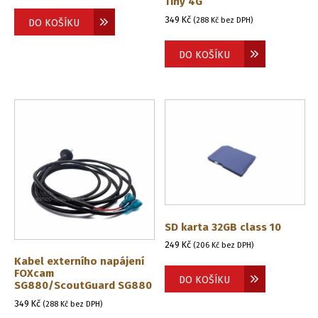
Tiny 4G
349
Kč
(
288
Kč
bez DPH)
DO KOŠÍKU
DO KOŠÍKU
SD karta 32GB class 10
249
Kč
(
206
Kč
bez DPH)
Kabel externího napájení
FOXcam
DO KOŠÍKU
SG880/ScoutGuard SG880
349
Kč
(
288
Kč
bez DPH)