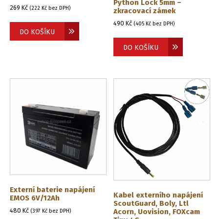
Python Lock 5mm –
269
Kč
(
222
Kč
bez DPH)
zkracovací zámek
490
Kč
(
405
Kč
bez DPH)
DO KOŠÍKU
DO KOŠÍKU
Externí baterie napájení
Kabel externího napájení
EMOS 6V/12Ah
ScoutGuard, Boly, Ltl
480
Kč
Acorn, Uovision, FOXcam
(
397
Kč
bez DPH)