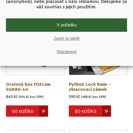
(anonymně), nebo pracovat s naší reklamou. Děkujeme za
váš souhlas s jejich použitím.
V pořádku
Jsem tu tajně
Nastavení
Ocelový box FOXcam
Python Lock 8mm –
SG880-4G
zkracovací zámek
840
Kč
590
Kč
(
694
Kč
bez DPH)
(
488
Kč
bez DPH)
DO KOŠÍKU
DO KOŠÍKU