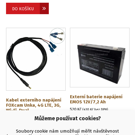
DO KOŠÍKU
Externí baterie napájení
Kabel externího napájení
EMOS 12V/7,2 Ah
FOXcam Unka, 4G LTE, 3G,
520
Kč
Wi-Fi, Dual
(
430
Kč
bez DPH)
Můžeme používat cookies?
349
Kč
(
288
Kč
bez DPH)
DO KOŠÍKU
Soubory cookie nám umožňují měřit návštěvnost
DO KOŠÍKU