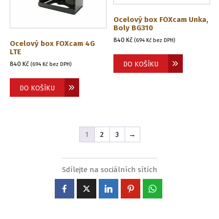
Ocelový box FOXcam Unka,
Boly BG310
840
Kč
(
694
Kč
bez DPH)
Ocelový box FOXcam 4G
LTE
840
Kč
DO KOŠÍKU
(
694
Kč
bez DPH)
DO KOŠÍKU
1
2
3
→
Sdílejte na sociálních sítích