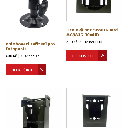
Ocelový box ScoutGuard
MG983G-30mHD
890
Kč
(
736
Kč
bez DPH)
Polohovací zařízení pro
fotopasti
400
Kč
DO KOŠÍKU
(
331
Kč
bez DPH)
DO KOŠÍKU