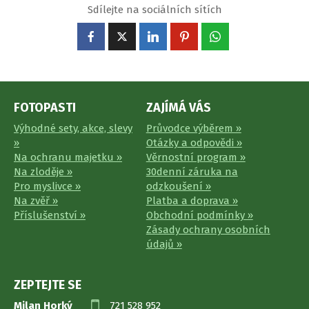
Sdílejte na sociálních sítích
FOTOPASTI
ZAJÍMÁ VÁS
Výhodné sety, akce, slevy
Průvodce výběrem »
»
Otázky a odpovědi »
Na ochranu majetku »
Věrnostní program »
Na zloděje »
30denní záruka na
Pro myslivce »
odzkoušení »
Na zvěř »
Platba a doprava »
Příslušenství »
Obchodní podmínky »
Zásady ochrany osobních
údajů »
ZEPTEJTE SE
Milan Horký
721 528 952