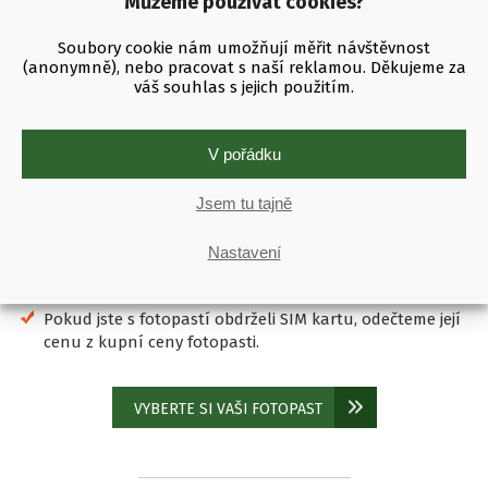
Můžeme používat cookies?
Fotopast při vrácení nesmí být poškozená, ani jakkoliv
znečištěná.
Soubory cookie nám umožňují měřit návštěvnost
(anonymně), nebo pracovat s naší reklamou. Děkujeme za
U příslušenství, jako je upevňovací popruh
váš souhlas s jejich použitím.
akceptujeme opotřebení nebo znečištění.
Krabička fotopasti by měla být ve 100% stavu.
V pořádku
Zákazník má právo na vrácení ceny fotopasti a jiného
příslušenství, které si navíc zakoupil.
Jsem tu tajně
Požadujeme vrácení dárků, pokud tyto byly s fotopastí
dodány, a to následovně:
Nastavení
Smazanou SD kartu
Nové baterie, pokud jste dodané použili
Pokud jste s fotopastí obdrželi SIM kartu, odečteme její
cenu z kupní ceny fotopasti.
VYBERTE SI VAŠI FOTOPAST