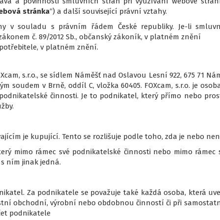
va a povinnosti smluvních stran při využívání webové strá
ebová stránka
“) a další související právní vztahy.
y v souladu s právním řádem České republiky. Je-li smluvní
konem č. 89/2012 Sb., občanský zákoník, v platném znění
potřebitele, v platném znění.
Xcam, s.r.o., se sídlem Náměšť nad Oslavou Lesní 922, 675 71 Ná
m soudem v Brně, oddíl C, vložka 60405. FOXcam, s.r.o. je osoba
podnikatelské činnosti. Je to podnikatel, který přímo nebo pro
žby.
jícím je kupující. Tento se rozlišuje podle toho, zda je nebo nen
, který mimo rámec své podnikatelské činnosti nebo mimo rám
 ním jinak jedná.
odnikatel. Za podnikatele se považuje také každá osoba, která uve
lastní obchodní, výrobní nebo obdobnou činností či při samost
et podnikatele