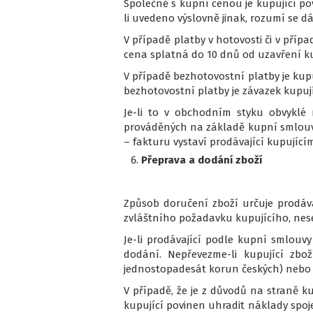
Společně s kupní cenou je kupující po
li uvedeno výslovně jinak, rozumí se 
V případě platby v hotovosti či v příp
cena splatná do 10 dnů od uzavření k
V případě bezhotovostní platby je kup
bezhotovostní platby je závazek kupuj
Je-li to v obchodním styku obvyklé 
prováděných na základě kupní smlouvy
– fakturu vystaví prodávající kupující
Přeprava a dodání zboží
Způsob doručení zboží určuje prodáva
zvláštního požadavku kupujícího, nese
Je-li prodávající podle kupní smlouv
dodání. Nepřevezme-li kupující zbož
jednostopadesát korun českých) nebo 
V případě, že je z důvodů na straně 
kupující povinen uhradit náklady spo