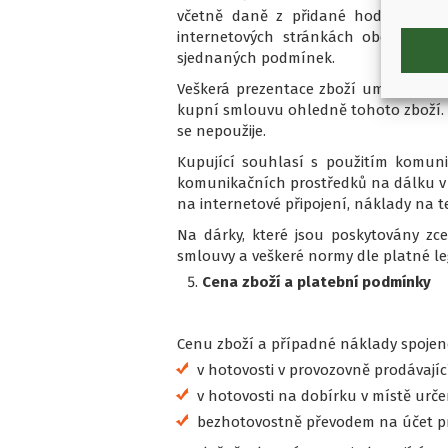
včetně daně z přidané hodnoty a vš
internetových stránkách obchodu. 
sjednaných podmínek.
Veškerá prezentace zboží umístěná na
kupní smlouvu ohledně tohoto zboží. 
se nepoužije.
Kupující souhlasí s použitím komuni
komunikačních prostředků na dálku v 
na internetové připojení, náklady na t
Na dárky, které jsou poskytovány zce
smlouvy a veškeré normy dle platné leg
Cena zboží a platební podmínky
Cenu zboží a případné náklady spojen
v hotovosti v provozovně prodávají
v hotovosti na dobírku v místě urč
bezhotovostně převodem na účet prod