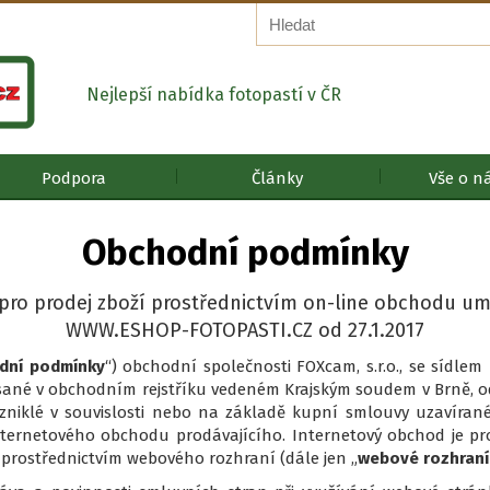
Nejlepší nabídka fotopastí v ČR
Podpora
Články
Vše o n
Obchodní podmínky
pro prodej zboží prostřednictvím on-line obchodu um
WWW.ESHOP-FOTOPASTI.CZ od 27.1.2017
dní podmínky
“) obchodní společnosti FOXcam, s.r.o., se sídle
sané v obchodním rejstříku vedeném Krajským soudem v Brně, od
zniklé v souvislosti nebo na základě kupní smlouvy uzavírané 
nternetového obchodu prodávajícího. Internetový obchod je pr
prostřednictvím webového rozhraní (dále jen „
webové rozhran