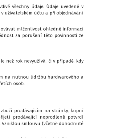
avdivě všechny údaje. Údaje uvedené v
m v uživatelském účtu a při objednávání
hovávat mlčenlivost ohledně informací
dnost za porušení této povinnosti ze
le než rok nevyužívá, či v případě, kdy
ledem na nutnou údržbu hardwarového a
etích osob.
 zboží prodávajícím na stránky, kupní
ijetí prodávající neprodleně potvrdí
iv. Vzniklou smlouvu (včetně dohodnuté