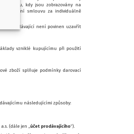
ti po dobu, kdy jsou zobrazovány na
vřít kupní smlouvu za individuálně
ru a prodávající není povinen uzavřít
klady vzniklé kupujícímu při použití
akové zboží splňuje podmínky darovací
dávajícímu následujícími způsoby:
.s. (dále jen „
účet prodávajícího
“).