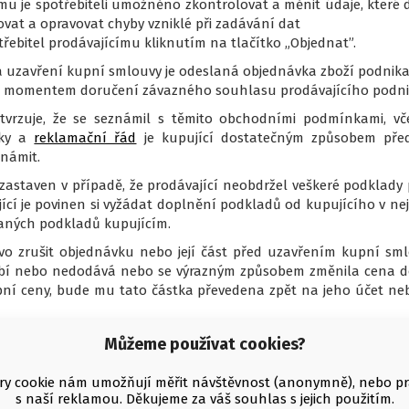
 je spotřebiteli umožněno zkontrolovat a měnit údaje, které do 
ovat a opravovat chyby vzniklé při zadávání dat
řebitel prodávajícímu kliknutím na tlačítko „Objednat”.
na uzavření kupní smlouvy je odeslaná objednávka zboží podnik
 momentem doručení závazného souhlasu prodávajícího podnika
tvrzuje, že se seznámil s těmito obchodními podmínkami, v
nky a
reklamační řád
je kupující dostatečným způsobem pře
námit.
ozastaven v případě, že prodávající neobdržel veškeré podklady 
jící je povinen si vyžádat doplnění podkladů od kupujícího v n
aných podkladů kupujícím.
rávo zrušit objednávku nebo její část před uzavřením kupní sm
yrábí nebo nedodává nebo se výrazným způsobem změnila cena dod
kupní ceny, bude mu tato částka převedena zpět na jeho účet n
losti na charakteru objednávky (množství zboží, výše kupní ce
Můžeme používat cookies?
ení objednávky (například písemně či telefonicky).
y cookie nám umožňují měřit návštěvnost (anonymně), nebo p
ou obsaženy informace o zboží, a to včetně uvedení cen jednot
s naší reklamou. Děkujeme za váš souhlas s jejich použitím.
e toto zboží ze své podstaty nemůže být navráceno obvyklou po