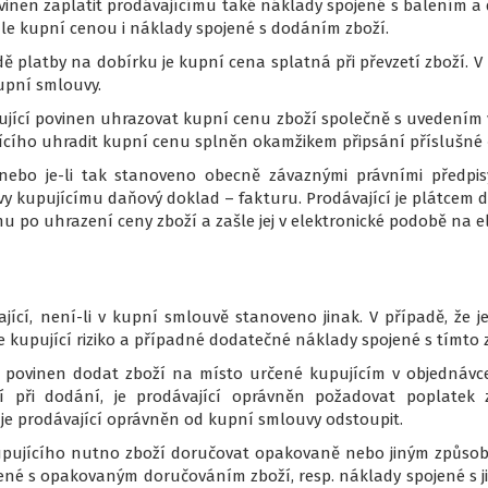
vinen zaplatit prodávajícímu také náklady spojené s balením a
dále kupní cenou i náklady spojené s dodáním zboží.
adě platby na dobírku je kupní cena splatná při převzetí zboží. 
upní smlouvy.
ující povinen uhrazovat kupní cenu zboží společně s uvedením 
ícího uhradit kupní cenu splněn okamžikem připsání příslušné 
nebo je-li tak stanoveno obecně závaznými právními předpisy
 kupujícímu daňový doklad – fakturu. Prodávající je plátcem 
mu po uhrazení ceny zboží a zašle jej v elektronické podobě na 
jící, není-li v kupní smlouvě stanoveno jinak. V případě, že
 kupující riziko a případné dodatečné náklady spojené s tímto
y povinen dodat zboží na místo určené kupujícím v objednávce, 
í při dodání, je prodávající oprávněn požadovat poplatek 
je prodávající oprávněn od kupní smlouvy odstoupit.
kupujícího nutno zboží doručovat opakovaně nebo jiným způsob
jené s opakovaným doručováním zboží, resp. náklady spojené s 