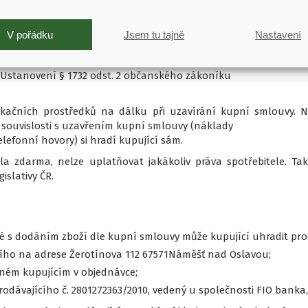
ech souvisejících poplatků. Ceny zboží zůstávají v platnos
Tímto ustanovením není omezena možnost prodávajícího uza
V pořádku
Jsem tu tajně
Nastavení
 internetových stránkách obchodu je informativního charakte
Ustanovení § 1732 odst. 2 občanského zákoníku
kačních prostředků na dálku při uzavírání kupní smlouvy. Ná
souvislosti s uzavřením kupní smlouvy (náklady
elefonní hovory) si hradí kupující sám.
la zdarma, nelze uplatňovat jakákoliv práva spotřebitele. T
islativy ČR.
é s dodáním zboží dle kupní smlouvy může kupující uhradit pro
cího na adrese Žerotínova 112 67571Náměšť nad Oslavou;
eném kupujícím v objednávce;
ávajícího č. 2801272363/2010, vedený u společnosti FIO banka, a