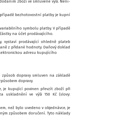
 dodáním zboží ve smluvené výši. Není-
V případě bezhotovostní platby je kupní
variabilního symbolu platby. V případě
částky na účet prodávajícího.
, vystaví prodávající ohledně plateb
daně z přidané hodnoty. Daňový doklad
elektronickou adresu kupujícího
 je způsob dopravy smluven na základě
 způsobem dopravy.
je kupující povinen převzít zboží při
za uskladnění ve výši 150 Kč (slovy:
em, než bylo uvedeno v objednávce, je
jiným způsobem doručení. Tyto náklady