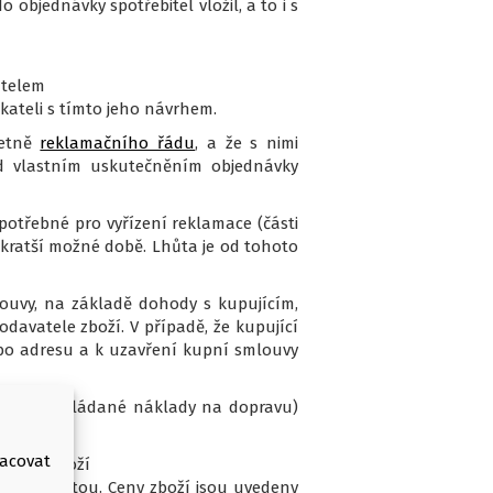
objednávky spotřebitel vložil, a to i s
atelem
teli s tímto jeho návrhem.
četně
reklamačního řádu
, a že s nimi
d vlastním uskutečněním objednávky
potřebné pro vyřízení reklamace (části
ejkratší možné době. Lhůta je od tohoto
louvy, na základě dohody s kupujícím,
avatele zboží. V případě, že kupující
ebo adresu a k uzavření kupní smlouvy
ny, předpokládané náklady na dopravu)
racovat
livého zboží
štovní cestou. Ceny zboží jsou uvedeny