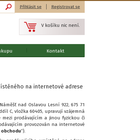
Přihlásit se
Registrovat se
V košíku nic není.
ákupu
Kontakt
ístěného na internetové adrese
m Náměšť nad Oslavou Lesní 922, 675 71
díl C, vložka 60405, upravují vzájemná
mezi prodávajícím a jinou fyzickou či
odávajícím provozován na internetové
í obchodu
“).