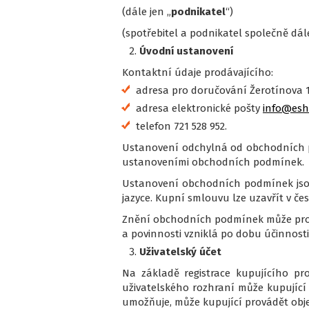
(dále jen „
podnikatel
“)
(spotřebitel a podnikatel společně dále
Úvodní ustanovení
Kontaktní údaje prodávajícího:
adresa pro doručování Žerotínova 1
adresa elektronické pošty
info@esho
telefon 721 528 952.
Ustanovení odchylná od obchodních p
ustanoveními obchodních podmínek.
Ustanovení obchodních podmínek jso
jazyce. Kupní smlouvu lze uzavřít v če
Znění obchodních podmínek může prod
a povinnosti vzniklá po dobu účinnos
Uživatelský účet
Na základě registrace kupujícího pr
uživatelského rozhraní může kupující 
umožňuje, může kupující provádět obj