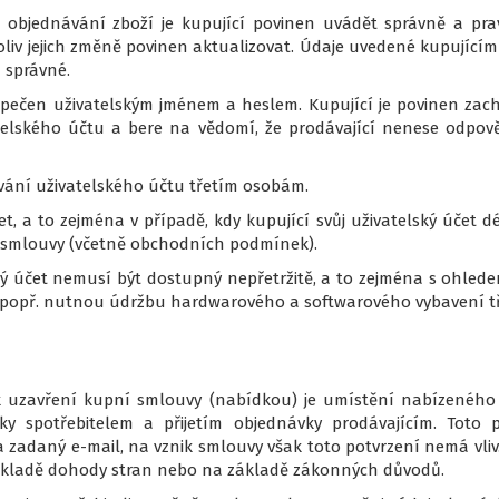
ři objednávání zboží je kupující povinen uvádět správně a pr
koliv jejich změně povinen aktualizovat. Údaje uvedené kupující
 správné.
zpečen uživatelským jménem a heslem. Kupující je povinen zac
telského účtu a bere na vědomí, že prodávající nenese odpově
vání uživatelského účtu třetím osobám.
et, a to zejména v případě, kdy kupující svůj uživatelský účet dé
í smlouvy (včetně obchodních podmínek).
ský účet nemusí být dostupný nepřetržitě, a to zejména s oh
 popř. nutnou údržbu hardwarového a softwarového vybavení tř
 k uzavření kupní smlouvy (nabídkou) je umístění nabízeného
 spotřebitelem a přijetím objednávky prodávajícím. Toto př
a zadaný e-mail, na vznik smlouvy však toto potvrzení nemá vl
základě dohody stran nebo na základě zákonných důvodů.