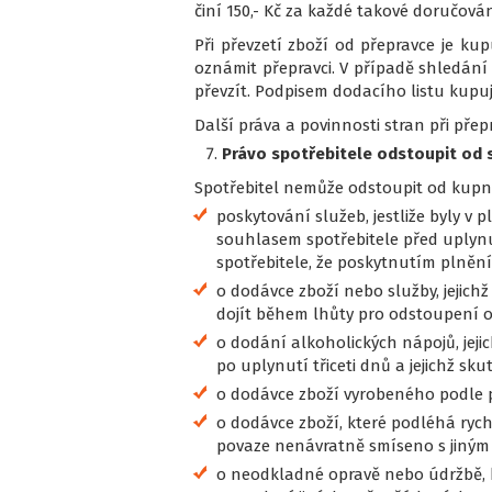
činí 150,- Kč za každé takové doručován
Při převzetí zboží od přepravce je k
oznámit přepravci. V případě shledán
převzít. Podpisem dodacího listu kupují
Další práva a povinnosti stran při pře
Právo spotřebitele odstoupit od
Spotřebitel nemůže odstoupit od kupn
poskytování služeb, jestliže byly 
souhlasem spotřebitele před uplyn
spotřebitele, že poskytnutím plněn
o dodávce zboží nebo služby, jejich
dojít během lhůty pro odstoupení 
o dodání alkoholických nápojů, jej
po uplynutí třiceti dnů a jejichž sk
o dodávce zboží vyrobeného podle 
o dodávce zboží, které podléhá rych
povaze nenávratně smíseno s jiným
o neodkladné opravě nebo údržbě, k