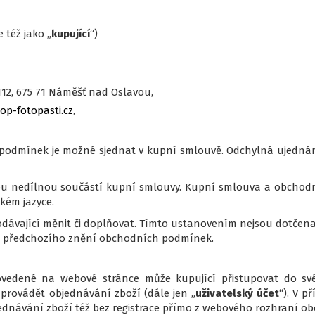
 též jako „
kupující
“)
12, 675 71 Náměšť nad Oslavou,
p-fotopasti.cz
,
odmínek je možné sjednat v kupní smlouvě. Odchylná ujednán
u nedílnou součástí kupní smlouvy. Kupní smlouva a obchodn
ském jazyce.
ávající měnit či doplňovat. Tímto ustanovením nejsou dotčena
ti předchozího znění obchodních podmínek.
ovedené na webové stránce může kupující přistupovat do sv
provádět objednávání zboží (dále jen „
uživatelský účet
“). V 
ednávání zboží též bez registrace přímo z webového rozhraní o