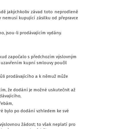
adě jakýchkoliv závad toto neprodleně
 nemusí kupující zásilku od přepravce
o, jsou-li prodávajícím vydány.
pokud započalo s předchozím výslovným
d uzavřením kupní smlouvy poučil
 vůli prodávajícího a k němuž může
tím, že dodání je možné uskutečnit až
dávajícího,
řebám,
eré bylo po dodání vzhledem ke své
ýslovnou žádost; to však neplatí pro