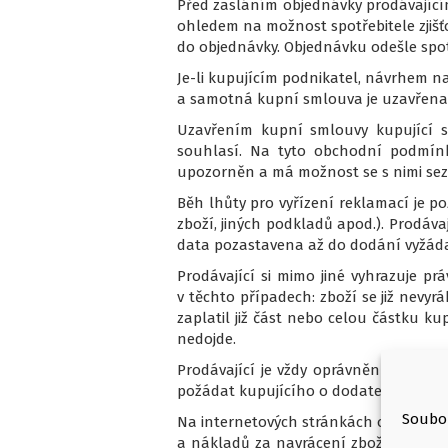
Před zasláním objednávky prodávajícímu
ohledem na možnost spotřebitele zjišť
do objednávky. Objednávku odešle spot
Je-li kupujícím podnikatel, návrhem 
a samotná kupní smlouva je uzavřena
Uzavřením kupní smlouvy kupující s
souhlasí. Na tyto obchodní podmí
upozorněn a má možnost se s nimi sez
Běh lhůty pro vyřízení reklamací je p
zboží, jiných podkladů apod.). Prodáva
data pozastavena až do dodání vyžád
Prodávající si mimo jiné vyhrazuje p
v těchto případech: zboží se již nev
zaplatil již část nebo celou částku 
nedojde.
Prodávající je vždy oprávněn v závis
požádat kupujícího o dodatečné potvrz
Soubor
Na internetových stránkách obchodu js
a nákladů za navrácení zboží, jestliž