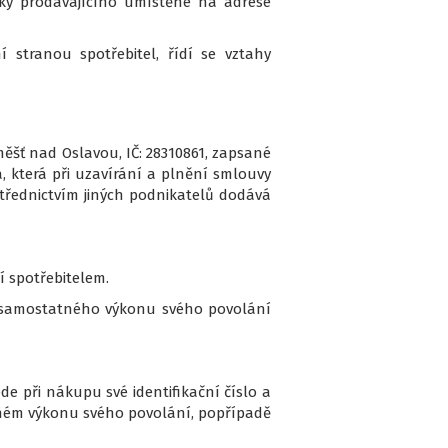
nky prodávajícího umístěné na adrese
 stranou spotřebitel, řídí se vztahy
měšť nad Oslavou, IČ: 28310861, zapsané
, která při uzavírání a plnění smlouvy
střednictvím jiných podnikatelů dodává
í spotřebitelem.
ec samostatného výkonu svého povolání
de při nákupu své identifikační číslo a
atném výkonu svého povolání, popřípadě