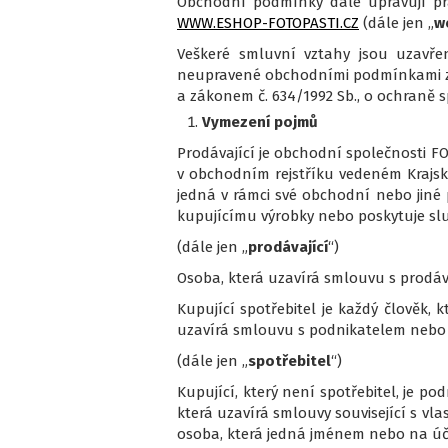
Obchodní podmínky dále upravují prá
WWW.ESHOP-FOTOPASTI.CZ
(dále jen „
w
Veškeré smluvní vztahy jsou uzavřen
neupravené obchodními podmínkami zá
a zákonem č. 634/1992 Sb., o ochraně s
Vymezení pojmů
Prodávající je obchodní společnosti FO
v obchodním rejstříku vedeném Krajský
jedná v rámci své obchodní nebo jiné 
kupujícímu výrobky nebo poskytuje slu
(dále jen „
prodávající
“)
Osoba, která uzavírá smlouvu s prodáva
Kupující spotřebitel je každý člověk
uzavírá smlouvu s podnikatelem nebo s
(dále jen „
spotřebitel
“)
Kupující, který není spotřebitel, je p
která uzavírá smlouvy související s v
osoba, která jedná jménem nebo na úč