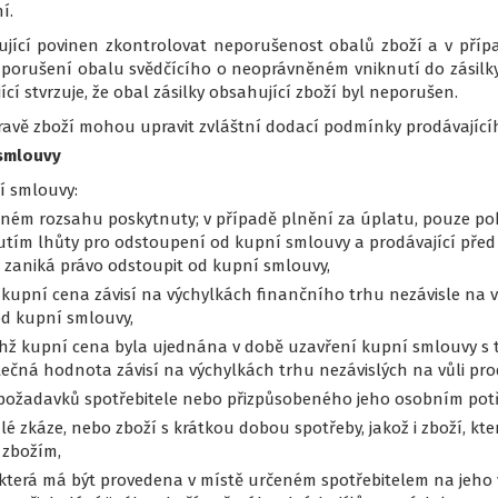
í.
upující povinen zkontrolovat neporušenost obalů zboží a v příp
í porušení obalu svědčícího o neoprávněném vniknutí do zásilky
cí stvrzuje, že obal zásilky obsahující zboží byl neporušen.
pravě zboží mohou upravit zvláštní dodací podmínky prodávajícíh
 smlouvy
í smlouvy:
v plném rozsahu poskytnuty; v případě plnění za úplatu, pouze 
utím lhůty pro odstoupení od kupní smlouvy a prodávající pře
í zaniká právo odstoupit od kupní smlouvy,
ž kupní cena závisí na výchylkách finančního trhu nezávisle na
od kupní smlouvy,
ichž kupní cena byla ujednána v době uzavření kupní smlouvy s 
utečná hodnota závisí na výchylkách trhu nezávislých na vůli pro
požadavků spotřebitele nebo přizpůsobeného jeho osobním pot
lé zkáze, nebo zboží s krátkou dobou spotřeby, jakož i zboží, kt
 zbožím,
terá má být provedena v místě určeném spotřebitelem na jeho v