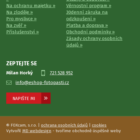
Na ochranu majetku »
Věrnostní program »
Na zloděje »
30denní záruka na
Pro myslivce »
odzkoušení »
Na zvěř »
Platba a doprava »
Příslušenství »
Obchodní podmínky »
Zásady ochrany osobních
údajů »
ZEPTEJTE SE
Milan Horký
721 528 952
info@eshop-fotopasti.cz
NAPIŠTE MI
© FOXcam, s.r.o. |
ochrana osobních údajů
|
cookies
Vytvořil
MD webdesign
- tvoříme obchodně úspěšné weby