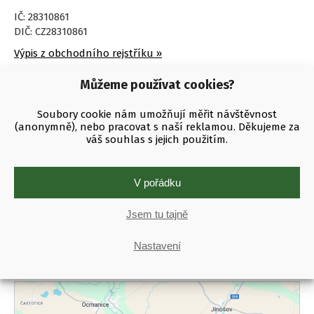
IČ: 28310861
DIČ: CZ28310861
Výpis z obchodního rejstříku »
Můžeme používat cookies?
Kamenná prodejna fotopastí
Soubory cookie nám umožňují měřit návštěvnost
(anonymně), nebo pracovat s naší reklamou. Děkujeme za
Využijte ji k osobnímu odběru, nebo se zastavte poradit se
váš souhlas s jejich použitím.
s námi osobně.
Tato adresa slouží pro příjem záručních i pozáručních
oprav.
V pořádku
Najdete nás:
Náměšť nad Oslavou – Žerotínova 112.
Jsem tu tajně
Otevřeno:
pondělí až pátek 8:00–11:30 a 13:00–16:00
Platit
lze pouze hotově.
Nastavení
Zaparkovat
můžete pohodlně před prodejnou.