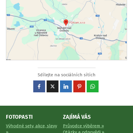
Sdílejte na sociálních sítích
FOTOPASTI
ZAJÍMÁ VÁS
Výhodné sety, akce, slevy
Průvodce výběrem »
»
Otázky a odpovědi »