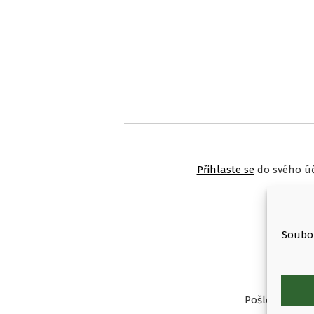
Přihlaste se
do svého úč
Soubor
Pošlete nám č