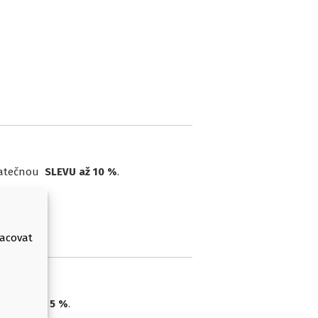
odatečnou
SLEVU až 10 %
.
racovat
nete
SLEVU 5 %
.