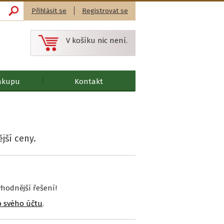
Přihlásit se
Registrovat se
V košíku nic není.
ákupu
Kontakt
jší ceny.
hodnější řešení!
o svého účtu
.