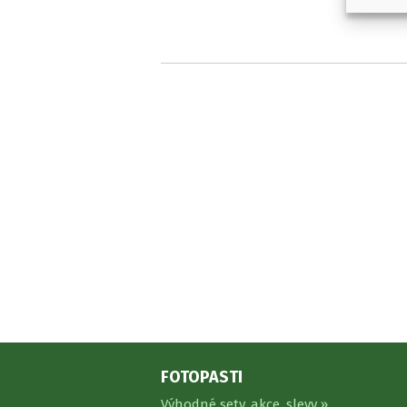
FOTOPASTI
Výhodné sety, akce, slevy »