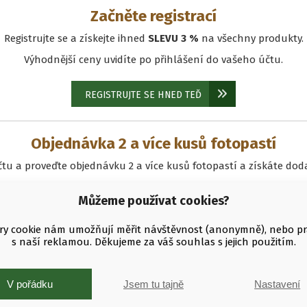
Začněte registrací
Registrujte se a získejte ihned
SLEVU 3 %
na všechny produkty.
Výhodnější ceny uvidíte po přihlášení do vašeho účtu.
REGISTRUJTE SE HNED TEĎ
Objednávka 2 a více kusů fotopastí
tu a proveďte objednávku 2 a více kusů fotopastí a získáte d
Slevu vám přidělíme ručně po provedení objednávky.
Můžeme používat cookies?
PŘIHLASTE SE
y cookie nám umožňují měřit návštěvnost (anonymně), nebo p
s naší reklamou. Děkujeme za váš souhlas s jejich použitím.
Máte od nás fotopast a chcete koupit další?
V pořádku
Jsem tu tajně
Nastavení
íslo faktury, nebo doklad o koupi, a jako věrný zákazník dosta