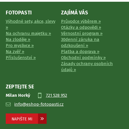
FOTOPASTI
ZAJÍMÁ VÁS
Výhodné sety, akce, slevy
Průvodce výběrem »
»
Otázky a odpovědi »
Na ochranu majetku »
Věrnostní program »
Na zloděje »
30denní záruka na
Pro myslivce »
odzkoušení »
Na zvěř »
Platba a doprava »
Příslušenství »
Obchodní podmínky »
Zásady ochrany osobních
údajů »
ZEPTEJTE SE
Milan Horký
721 528 952
info@eshop-fotopasti.cz
NAPIŠTE MI