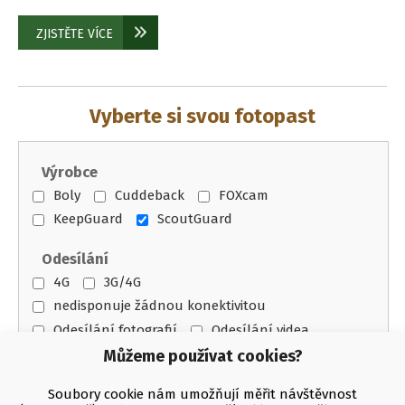
ZJISTĚTE VÍCE
Vyberte si svou fotopast
Výrobce
Boly
Cuddeback
FOXcam
KeepGuard
ScoutGuard
Odesílání
4G
3G/4G
nedisponuje žádnou konektivitou
Odesílání fotografií
Odesílání videa
WiFi
Můžeme používat cookies?
Infra přísvit
Soubory cookie nám umožňují měřit návštěvnost