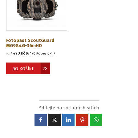
Fotopast ScoutGuard
MG984G-36mHD
7 490
Kč
(
6 190
Kč
bez DPH)
OD:
DO KOŠÍKU
Sdílejte na sociálních sítích