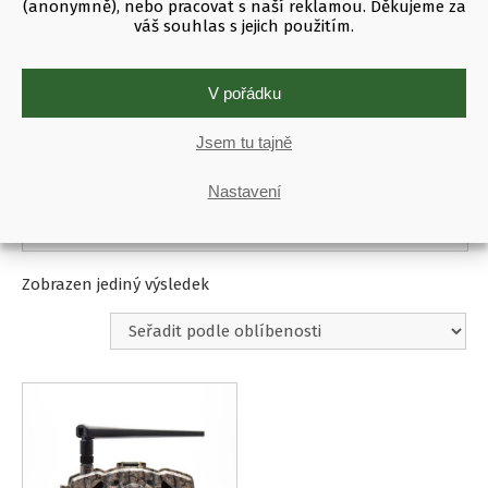
(anonymně), nebo pracovat s naší reklamou. Děkujeme za
Bílý blesk
denní bílé světlo
váš souhlas s jejich použitím.
Extra výkonný
kombinovaný 940 + 850 nm
Neviditelný 940nm
stroboskopická výbojka
V pořádku
Viditelný 850nm
Jsem tu tajně
Ostatní parametry
České menu
Dlouhý dosah PIR
Nastavení
Rychlá spoušť
Široké zorné pole
Zobrazen jediný výsledek