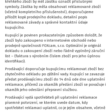
křehkého zboží by měl zásilku označit příslušnými
symboly. Zásilka by měla obsahovat reklamované zboží
(včetně kompletního příslušenství), doporučujeme
přiložit kopii prodejního dokladu, detailní popis
reklamované závady a správné kontaktní údaje
kupujícího.
Kupující je povinen prokazatelným způsobem doložit, že
zboží bylo zakoupeno v internetovém obchodě nebo
prodejně společnosti FOXcam, s.r.o. Optimální je originál
dokladu o zakoupení zboží nebo řádně vyplněný záruční
list – (faktura s výrobním číslem zboží pro jeho úplnou
identifikaci).
Prodávající doporučuje kupujícímu reklamovat zboží bez
zbytečného odkladu po zjištění vady. Kupující se zavazuje
předat prodávajícímu zboží do 14 dnů ode dne uplatnění
reklamace, přičemž za okamžik předání zboží se považuje i
okamžik jeho odeslání přepravní službou.
Prodávající vydá spotřebiteli při uplatnění reklamace
písemné potvrzení, ve kterém uvede datum, kdy
spotřebitel reklamaci uplatnil, co je jejím obsahem, včetně