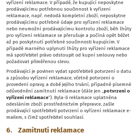
vyřízení reklamace. V případě, že kupující neposkytne
prodávajícímu potřebnou součinnost k vyřízení
reklamace, např. nedodá kompletní zboží, neposkytne
prodávajícímu potřebné údaje pro vyřízení reklamace
nebo neumožní prodávajícímu kontrolu zboží, běh lhůty
pro vyřízení reklamace se přerušuje a počíná opět běžet
až po poskytnutí potřebné součinnosti kupujícím. V
případě marného uplynutí lhůty pro vyřízení reklamace
má spotřebitel právo odstoupit od kupní smlouvy nebo
požadovat přiměřenou slevu.
Prodávající je povinen vydat spotřebiteli potvrzení o datu
a způsobu vyřízení reklamace, včetně potvrzení o
provedení opravy, a době jejího trvání, případně písemné
odůvodnění zamítnutí reklamace (dále jen „
potvrzení o
vyřízení reklamace
“). Byla-li reklamace uplatněna
odesláním zboží prostřednictvím přepravce, zašle
prodávající spotřebiteli potvrzení o vyřízení reklamace e-
mailem, s čímž spotřebitel souhlasí.
6. Zamítnutí reklamace