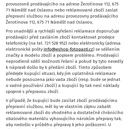
provozovně prodávajícího na adrese Žerotínova 112, 675
71 Náměšť nad Oslavou nebo reklamované zboží zaslat
přepravní službou na adresu provozovny prodávajícího
Žerotínova 112, 675 71 Náměšť nad Oslavou.
Pro snadnější a rychlejší vyřešení reklamace doporučuje
prodávající před zasláním zboží kontaktovat prodejce
telefonicky (na tel. 721 528 952) nebo elektronicky (adresa
elektronické pošty
info@eshop-fotopasti.cz
) se sdělením
značky a modelu zboží a popisem problému. Prodávající
neprodleně sdělí možnosti řešení a pokud by tyto nevedly
k nápravě došlo by k předání zboží. Tímto způsobem
předejde kupující situaci, kdy jím uplatněná reklamace
nebude posouzena jako vada zboží (resp. bude se jednat
o vadné používání zboží) a kupující by tak nesl náklady
spojené s přepravou zboží.
V případě, že kupující bude zasílat zboží prodávajícímu
přepravní službou, měl by ve vlastním zájmu zabalit
reklamované zboží do vhodného a dostatečně chránícího
obalového materiálu vyhovujícího nárokům přepravy tak,
aby nedošlo v průběhu přepravy k jeho poškození. U