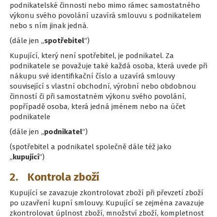
podnikatelské činnosti nebo mimo rámec samostatného
výkonu svého povolání uzavírá smlouvu s podnikatelem
nebo s ním jinak jedná.
(dále jen „
spotřebitel
“)
Kupující, který není spotřebitel, je podnikatel. Za
podnikatele se považuje také každá osoba, která uvede při
nákupu své identifikační číslo a uzavírá smlouvy
související s vlastní obchodní, výrobní nebo obdobnou
činností či při samostatném výkonu svého povolání,
popřípadě osoba, která jedná jménem nebo na účet
podnikatele
(dále jen „
podnikatel
“)
(spotřebitel a podnikatel společně dále též jako
„
kupující
“)
2. Kontrola zboží
Kupující se zavazuje zkontrolovat zboží při převzetí zboží
po uzavření kupní smlouvy. Kupující se zejména zavazuje
zkontrolovat úplnost zboží, množství zboží, kompletnost