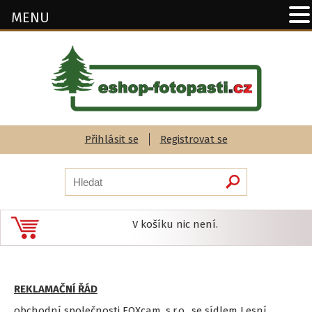
MENU
Přihlásit se
Registrovat se
V košíku nic není.
REKLAMAČNÍ ŘÁD
obchodní společnosti FOXcam, s.r.o., se sídlem Lesní