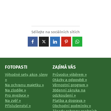
Sdílejte na sociálních sítích
FOTOPASTI
ZAJÍMÁ VÁS
Výhodné sety, akce, slevy
Průvodce výběrem »
»
Otázky a odpovědi »
Na ochranu majetku »
Věrnostní program »
Na zloděje »
30denní záruka na
Pro myslivce »
odzkoušení »
Na zvěř »
Platba a doprava »
Příslušenství »
Obchodní podmínky »