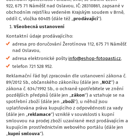
922, 675 71 Náměšť nad Oslavou, IČ: 28310861, zapsané v
obchodním rejstříku vedeném Krajským soudem v Brně,
oddíl C, vložka 60405 (dále též „
prodávající
“).
Všeobecná ustanovení
Kontaktní údaje prodávajícího:
adresa pro doručování Žerotínova 112, 675 71 Náměšť
nad Oslavou,
adresa elektronické pošty
info@eshop-fotopasti.cz
,
telefon 721 528 952.
Reklamační řád byl zpracován dle ustanovení zákona č.
89/2012 Sb., občanského zákoníku (dále jen „
NOZ
“) a
zákona č. 634/1992 Sb., o ochraně spotřebitele ve znění
pozdějších předpisů (dále jen „
zákon
“) a vztahuje se na
spotřební zboží (dále jen „
zboží
“), u něhož jsou
uplatňována práva kupujícího z odpovědnosti za vady
(dále jen „
reklamace
“) vzniklé v souvislosti s kupní
smlouvou na prodej zboží uzavírané mezi prodávajícím a
kupujícím prostřednictvím webového portálu (dále jen
„
kupní smlouva
“).