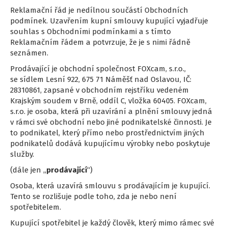
Reklamační řád je nedílnou součástí Obchodních
podmínek. Uzavřením kupní smlouvy kupující vyjadřuje
souhlas s Obchodními podmínkami a s tímto
Reklamačním řádem a potvrzuje, že je s nimi řádně
seznámen.
Prodávající je obchodní společnost FOXcam, s.r.o.,
se sídlem Lesní 922, 675 71 Náměšť nad Oslavou, IČ:
28310861, zapsané v obchodním rejstříku vedeném
Krajským soudem v Brně, oddíl C, vložka 60405. FOXcam,
s.r.o. je osoba, která při uzavírání a plnění smlouvy jedná
v rámci své obchodní nebo jiné podnikatelské činnosti. Je
to podnikatel, který přímo nebo prostřednictvím jiných
podnikatelů dodává kupujícímu výrobky nebo poskytuje
služby.
(dále jen „
prodávající
“)
Osoba, která uzavírá smlouvu s prodávajícím je kupující.
Tento se rozlišuje podle toho, zda je nebo není
spotřebitelem.
Kupující spotřebitel je každý člověk, který mimo rámec své