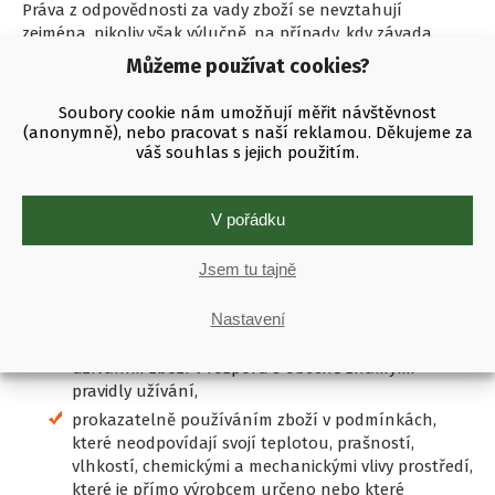
Práva z odpovědnosti za vady zboží se nevztahují
zejména, nikoliv však výlučně, na případy, kdy závada
nebo poškození zboží vznikla:
Můžeme používat cookies?
mechanickým poškozením zboží,
Soubory cookie nám umožňují měřit návštěvnost
prokazatelně nedovolenými zásahy do zboží,
(anonymně), nebo pracovat s naší reklamou. Děkujeme za
živelnou katastrofou nebo byly-li odstraněny nebo
váš souhlas s jejich použitím.
poškozeny plomby, výrobní štítky nebo nečitelné
výrobní čísla, v případě, že je zboží plombami
opatřeno,
V pořádku
elektrickým přepětím (viditelně spálené součástky
nebo plošné spoje) s výjimkou běžných odchylek,
Jsem tu tajně
prokazatelně nesprávným užíváním zboží,
užíváním zboží v rozporu s návodem k použití nebo
Nastavení
pokyny uvedenými na obalu nebo v záručním listu,
užíváním zboží v rozporu s obecně známými
pravidly užívání,
prokazatelně používáním zboží v podmínkách,
které neodpovídají svojí teplotou, prašností,
vlhkostí, chemickými a mechanickými vlivy prostředí,
které je přímo výrobcem určeno nebo které