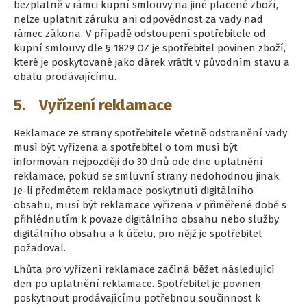
bezplatně v rámci kupní smlouvy na jiné placené zboží,
nelze uplatnit záruku ani odpovědnost za vady nad
rámec zákona. V případě odstoupení spotřebitele od
kupní smlouvy dle § 1829 OZ je spotřebitel povinen zboží,
které je poskytované jako dárek vrátit v původním stavu a
obalu prodávajícímu.
5. Vyřízení reklamace
Reklamace ze strany spotřebitele včetně odstranění vady
musí být vyřízena a spotřebitel o tom musí být
informován nejpozději do 30 dnů ode dne uplatnění
reklamace, pokud se smluvní strany nedohodnou jinak.
Je-li předmětem reklamace poskytnutí digitálního
obsahu, musí být reklamace vyřízena v přiměřené době s
přihlédnutím k povaze digitálního obsahu nebo služby
digitálního obsahu a k účelu, pro nějž je spotřebitel
požadoval.
Lhůta pro vyřízení reklamace začíná běžet následující
den po uplatnění reklamace. Spotřebitel je povinen
poskytnout prodávajícímu potřebnou součinnost k