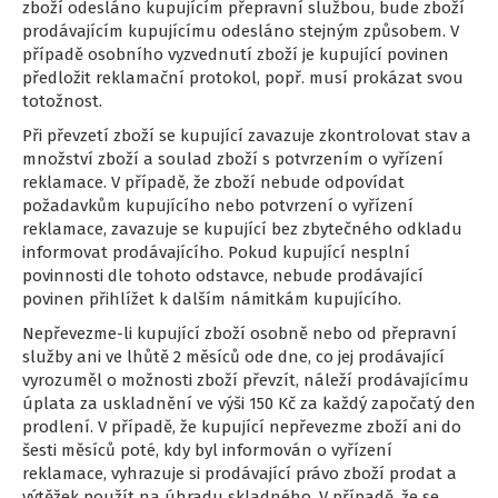
zboží odesláno kupujícím přepravní službou, bude zboží
prodávajícím kupujícímu odesláno stejným způsobem. V
případě osobního vyzvednutí zboží je kupující povinen
předložit reklamační protokol, popř. musí prokázat svou
totožnost.
Při převzetí zboží se kupující zavazuje zkontrolovat stav a
množství zboží a soulad zboží s potvrzením o vyřízení
reklamace. V případě, že zboží nebude odpovídat
požadavkům kupujícího nebo potvrzení o vyřízení
reklamace, zavazuje se kupující bez zbytečného odkladu
informovat prodávajícího. Pokud kupující nesplní
povinnosti dle tohoto odstavce, nebude prodávající
povinen přihlížet k dalším námitkám kupujícího.
Nepřevezme-li kupující zboží osobně nebo od přepravní
služby ani ve lhůtě 2 měsíců ode dne, co jej prodávající
vyrozuměl o možnosti zboží převzít, náleží prodávajícímu
úplata za uskladnění ve výši 150 Kč za každý započatý den
prodlení. V případě, že kupující nepřevezme zboží ani do
šesti měsíců poté, kdy byl informován o vyřízení
reklamace, vyhrazuje si prodávající právo zboží prodat a
výtěžek použít na úhradu skladného. V případě, že se