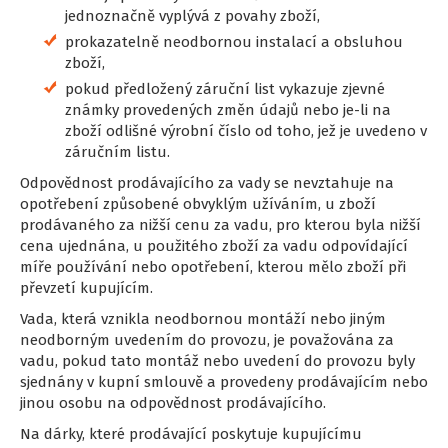
jednoznačně vyplývá z povahy zboží,
prokazatelně neodbornou instalací a obsluhou
zboží,
pokud předložený záruční list vykazuje zjevné
známky provedených změn údajů nebo je-li na
zboží odlišné výrobní číslo od toho, jež je uvedeno v
záručním listu.
Odpovědnost prodávajícího za vady se nevztahuje na
opotřebení způsobené obvyklým užíváním, u zboží
prodávaného za nižší cenu za vadu, pro kterou byla nižší
cena ujednána, u použitého zboží za vadu odpovídající
míře používání nebo opotřebení, kterou mělo zboží při
převzetí kupujícím.
Vada, která vznikla neodbornou montáží nebo jiným
neodborným uvedením do provozu, je považována za
vadu, pokud tato montáž nebo uvedení do provozu byly
sjednány v kupní smlouvě a provedeny prodávajícím nebo
jinou osobu na odpovědnost prodávajícího.
Na dárky, které prodávající poskytuje kupujícímu