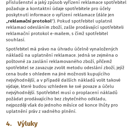
příslušenství a jaký způsob vyřízení reklamace spotřebitel
požaduje a kontaktní údaje spotřebitele pro účely
poskytnutí informace o vyřízení reklamace (dále jen
„reklamační protokol
“). Pokud spotřebitel uplatnil
reklamaci odesláním zboží, zašle prodávající spotřebiteli
reklamační protokol e-mailem, s čímž spotřebitel
souhlasí.
Spotřebitel má právo na úhradu účelně vynaložených
nákladů na uplatnění reklamace. Jedná se zejména o
poštovné za zaslání reklamovaného zboží, přičemž
spotřebitel se zavazuje zvolit metodu odeslání zboží, jejíž
cena bude s ohledem na jiné možnosti kupujícího
nejvýhodnější, a v případě dalších nákladů volit takové
výdaje, které budou vzhledem ke své povaze a účelu
nejvýhodnější. Spotřebitel musí o proplacení nákladů
požádat prodávajícího bez zbytečného odkladu,
nejpozději však do jednoho měsíce od konce lhůty pro
uplatnění práv z vadného plnění.
4. Výluky