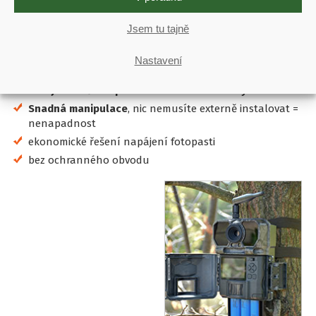
Jsem tu tajně
Klíčové vlastnosti
úspora díky možnosti dobíjení baterií
Nastavení
vysoká kapacita baterií =
dlouhá výdrž na jedno nabití
více jak 2 měsíce provozu a 3.000 odeslaných fotek!
Snadná manipulace
, nic nemusíte externě instalovat =
nenapadnost
ekonomické řešení napájení fotopasti
bez ochranného obvodu