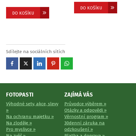
DO KOŠÍKU
DO KOŠÍKU
Sdílejte na sociálních sítích
FOTOPASTI
ZAJÍMÁ VÁS
Výhodné sety, akce, slevy
Průvodce výběrem »
»
Otázky a odpovědi »
Na ochranu majetku »
Věrnostní program »
Na zloděje »
30denní záruka na
Pro myslivce »
odzkoušení »
Na zvěř »
Platba a doprava »