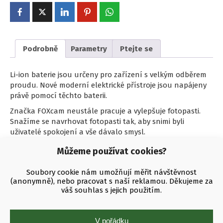
Podrobně
Parametry
Ptejte se
Li-ion baterie jsou určeny pro zařízení s velkým odběrem
proudu. Nové moderní elektrické přístroje jsou napájeny
právě pomocí těchto baterii.
Značka FOXcam neustále pracuje a vylepšuje fotopasti.
Snažíme se navrhovat fotopasti tak, aby snimi byli
uživatelé spokojení a vše dávalo smysl.
Baterie Li-ion 21700 o kapacitě 4800mAh jsou vhodné do
Můžeme používat cookies?
fotopasti FOXcam 4G LTE. Garantujeme provoz minimálně
dvě měsíce a odeslání více jako 3.000 snímků!
Soubory cookie nám umožňují měřit návštěvnost
(anonymně), nebo pracovat s naší reklamou. Děkujeme za
Baterie jsou dodávaný bez ochranného obvodu. Baterie by
váš souhlas s jejich použitím.
němala být vybíjena pod bezpečnou mez 2.8V, které vede k
nezvratým změnám snížení kapacity a zničení
akumulátoru.
V pořádku