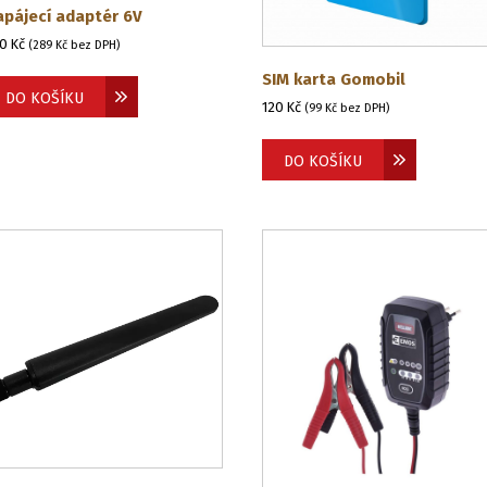
apájecí adaptér 6V
50
Kč
(
289
Kč
bez DPH)
SIM karta Gomobil
DO KOŠÍKU
120
Kč
(
99
Kč
bez DPH)
DO KOŠÍKU