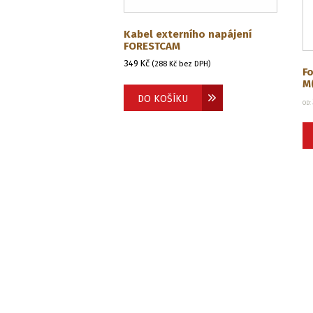
Kabel externího napájení
FORESTCAM
349
Kč
(
288
Kč
bez DPH)
F
M
DO KOŠÍKU
OD: