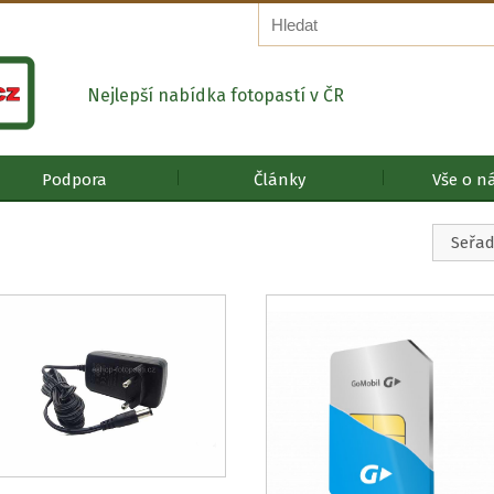
Nejlepší nabídka fotopastí v ČR
Podpora
Články
Vše o n
eno
nosti