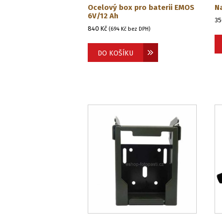
Ocelový box pro baterii EMOS
N
6V/12 Ah
3
840
Kč
(
694
Kč
bez DPH)
DO KOŠÍKU