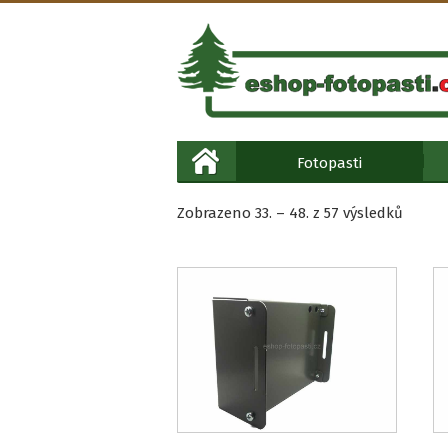
Fotopasti
Seřaz
Zobrazeno 33. – 48. z 57 výsledků
podle
oblíbe