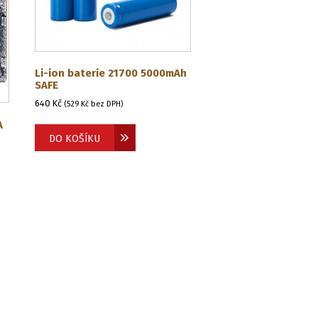
Li-ion baterie 21700 5000mAh
SAFE
640
Kč
(
529
Kč
bez DPH)
A
DO KOŠÍKU