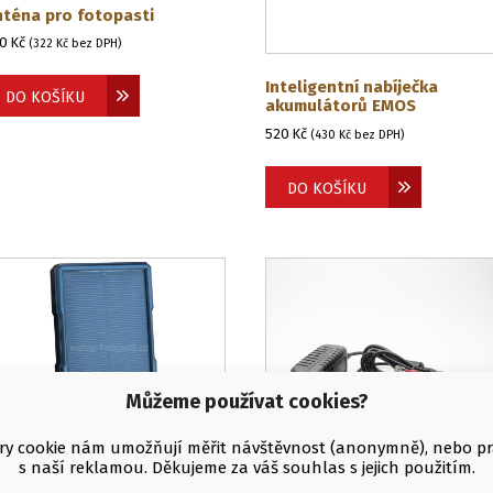
nténa pro fotopasti
90
Kč
(
322
Kč
bez DPH)
Inteligentní nabíječka
DO KOŠÍKU
akumulátorů EMOS
520
Kč
(
430
Kč
bez DPH)
DO KOŠÍKU
Můžeme používat cookies?
y cookie nám umožňují měřit návštěvnost (anonymně), nebo p
s naší reklamou. Děkujeme za váš souhlas s jejich použitím.
olární panel KeepGuard
6,4W