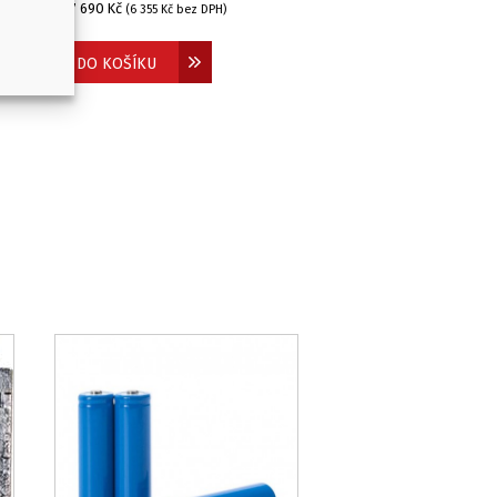
7 690
Kč
(
6 355
Kč
bez DPH)
OD:
DO KOŠÍKU