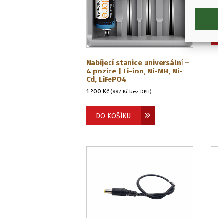
1 
Nabíjecí stanice universální –
4 pozice | Li-ion, Ni-MH, Ni-
Cd, LiFePO4
1 200
Kč
(
992
Kč
bez DPH)
DO KOŠÍKU