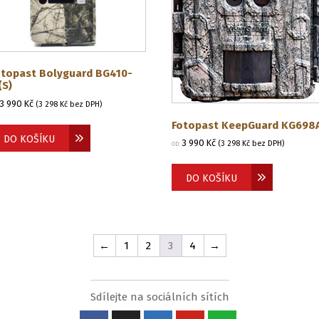
otopast Bolyguard BG410-
(S)
3 990
Kč
(
3 298
Kč
bez DPH)
Fotopast KeepGuard KG698
DO KOŠÍKU
3 990
Kč
(
3 298
Kč
bez DPH)
OD:
DO KOŠÍKU
←
1
2
3
4
→
Sdílejte na sociálních sítích