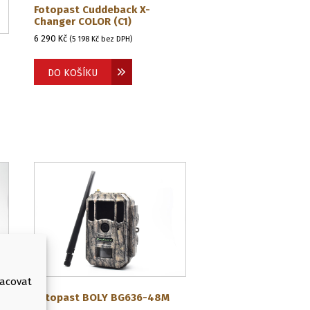
Fotopast Cuddeback X-
Changer COLOR (C1)
6 290
Kč
(
5 198
Kč
bez DPH)
DO KOŠÍKU
racovat
Fotopast BOLY BG636-48M