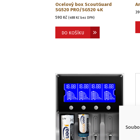
Ocelový box ScoutGuard
A
SG520 PRO/SG520 4K
3
590
Kč
(
488
Kč
bez DPH)
DO KOŠÍKU
Soubor
S
1