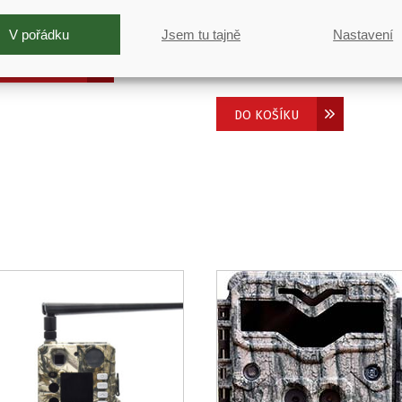
890
Kč
(
1 562
Kč
bez DPH)
Napájecí adaptér 6V/1.5A
V pořádku
Jsem tu tajně
Nastavení
FOXcam, ScoutGuard SG880
DO KOŠÍKU
690
Kč
(
570
Kč
bez DPH)
DO KOŠÍKU