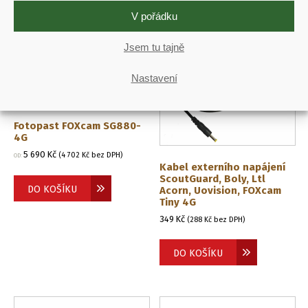
V pořádku
Jsem tu tajně
Nastavení
Fotopast FOXcam SG880-
4G
5 690
Kč
(
4 702
Kč
bez DPH)
OD:
Kabel externího napájení
ScoutGuard, Boly, Ltl
DO KOŠÍKU
Acorn, Uovision, FOXcam
Tiny 4G
349
Kč
(
288
Kč
bez DPH)
DO KOŠÍKU