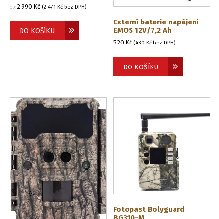
2 990
Kč
(
2 471
Kč
bez DPH)
OD:
Externí baterie napájení
EMOS 12V/7,2 Ah
DO KOŠÍKU
520
Kč
(
430
Kč
bez DPH)
DO KOŠÍKU
Fotopast Bolyguard
BG310-M