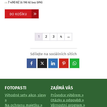
7 490
Kč
(
6 190
Kč
bez DPH)
OD:
DO KOŠÍKU
1
2
3
4
→
Sdílejte na sociálních sítích
FOTOPASTI
ZAJÍMÁ VÁS
Výhodné sety, akce, slevy
Průvodce výběrem »
»
Otázky a odpovědi »
Na ochranu majetku »
Věrnostní program »