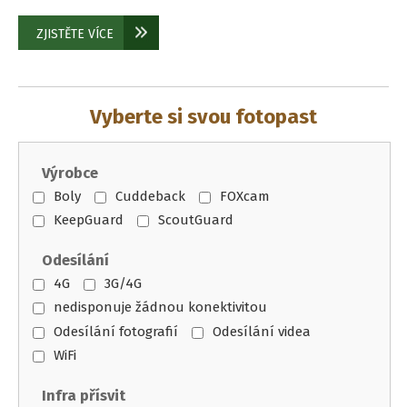
ZJISTĚTE VÍCE
Vyberte si svou fotopast
Výrobce
Boly
Cuddeback
FOXcam
KeepGuard
ScoutGuard
Odesílání
4G
3G/4G
nedisponuje žádnou konektivitou
Odesílání fotografií
Odesílání videa
WiFi
Infra přísvit