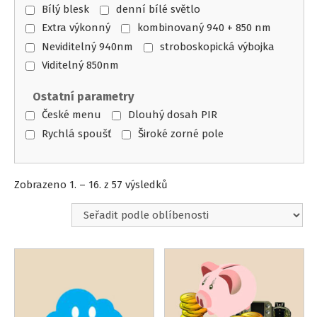
Bílý blesk
denní bílé světlo
Extra výkonný
kombinovaný 940 + 850 nm
Neviditelný 940nm
stroboskopická výbojka
Viditelný 850nm
Ostatní parametry
České menu
Dlouhý dosah PIR
Rychlá spoušť
Široké zorné pole
Seřazeno
Zobrazeno 1. – 16. z 57 výsledků
podle
oblíbenosti