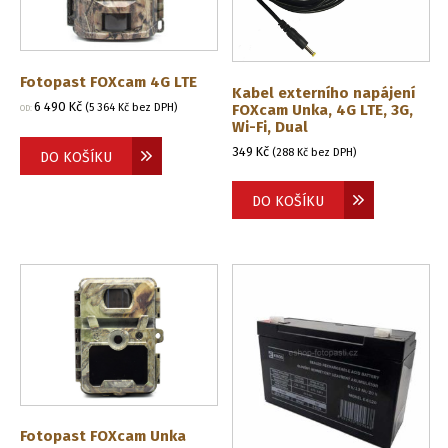
Fotopast FOXcam 4G LTE
Kabel externího napájení
6 490
Kč
FOXcam Unka, 4G LTE, 3G,
(
5 364
Kč
bez DPH)
OD:
Wi-Fi, Dual
349
Kč
(
288
Kč
bez DPH)
DO KOŠÍKU
DO KOŠÍKU
Fotopast FOXcam Unka