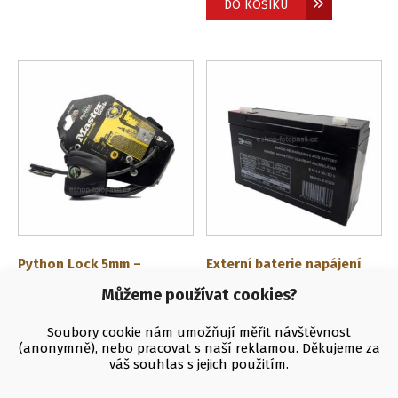
DO KOŠÍKU
Python Lock 5mm –
Externí baterie napájení
zkracovací zámek
EMOS 6V/12Ah
Můžeme používat cookies?
490
Kč
480
Kč
(
405
Kč
bez DPH)
(
397
Kč
bez DPH)
Soubory cookie nám umožňují měřit návštěvnost
DO KOŠÍKU
DO KOŠÍKU
(anonymně), nebo pracovat s naší reklamou. Děkujeme za
váš souhlas s jejich použitím.